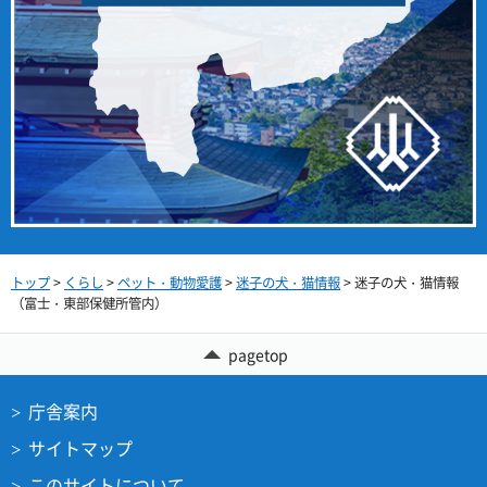
トップ
>
くらし
>
ペット・動物愛護
>
迷子の犬・猫情報
> 迷子の犬・猫情報
（富士・東部保健所管内）
pagetop
庁舎案内
サイトマップ
このサイトについて