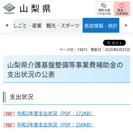
閲覧支援
山梨県
前のスライドを表示
環境
しごと・産業
観光・スポーツ
県政情報・統計
ページID：74871
更新日：2026年6月25日
山梨県介護基盤整備等事業費補助金の
支出状況の公表
支出状況
令和2年度支出状況（PDF：172KB）
令和3年度支出状況（PDF：250KB）