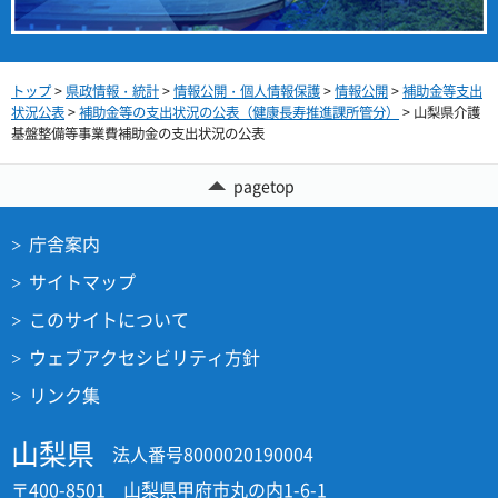
トップ
>
県政情報・統計
>
情報公開・個人情報保護
>
情報公開
>
補助金等支出
状況公表
>
補助金等の支出状況の公表（健康長寿推進課所管分）
> 山梨県介護
基盤整備等事業費補助金の支出状況の公表
pagetop
庁舎案内
サイトマップ
このサイトについて
ウェブアクセシビリティ方針
リンク集
山梨県
法人番号8000020190004
〒400-8501 山梨県甲府市丸の内1-6-1