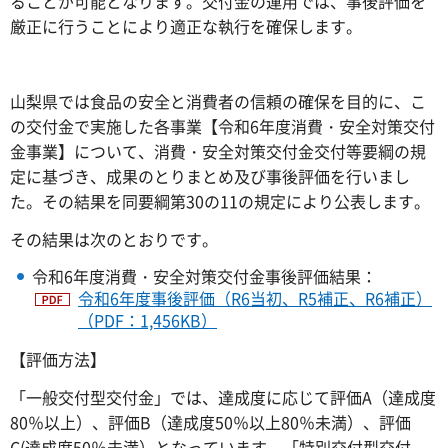
ることが可能となります。交付金の運用では、事後評価を
厳正に行うことにより適正な執行を確保します。
山梨県では食品の安全と消費者の信頼の確保を目的に、こ
の交付金で実施した各事業【令和6年度消費・安全対策交付
金事業】について、消費・安全対策交付金交付等要綱の規
定に基づき、成果のとりまとめ及び事後評価を行いまし
た。その結果を同要綱第30の11の規定により公表します。
その結果は次のとおりです。
令和6年度消費・安全対策交付金事後評価結果：
令和6年度事後評価（R6当初、R5補正、R6補正）
（PDF：1,456KB）
【評価方法】
「一般交付型交付金」では、達成度に応じて評価A（達成度
80％以上）、評価B（達成度50％以上80％未満）、評価
C(達成度50％未満）となっています。「特別交付型交付