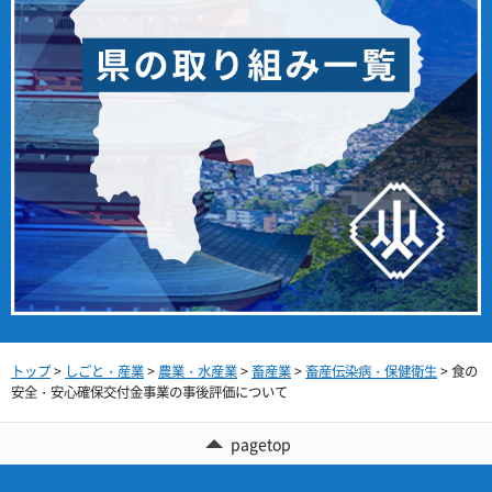
トップ
>
しごと・産業
>
農業・水産業
>
畜産業
>
畜産伝染病・保健衛生
> 食の
安全・安心確保交付金事業の事後評価について
pagetop