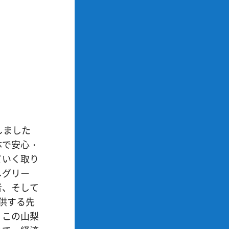
しました
体で安心・
ていく取り
しグリー
者、そして
供する先
、この山梨