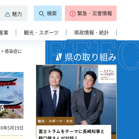
検索
緊急・災害情報
魅力
産業
観光・スポーツ
県政情報・統計
き
> 感染症に
県の取り組み
開の国やまなし こんにちは。知事の長崎です
0年5月19日