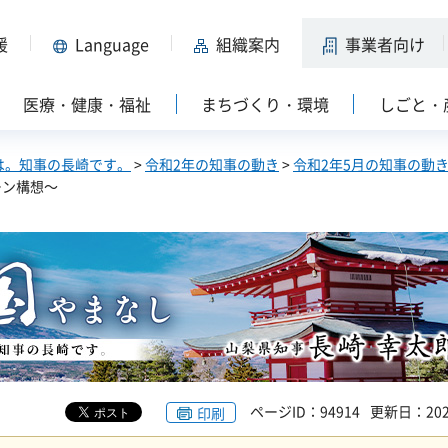
援
Language
組織案内
事業者向け
医療・健康・福祉
まちづくり・環境
しごと・
は。知事の長崎です。
>
令和2年の知事の動き
>
令和2年5月の知事の動
ーン構想～
ページID：94914
更新日：202
印刷