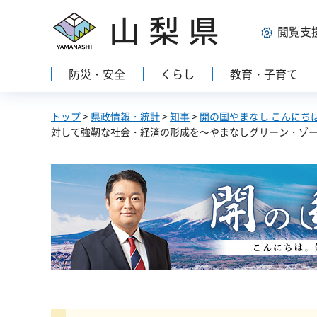
山梨県
閲覧支
防災・安全
くらし
教育・子育て
トップ
>
県政情報・統計
>
知事
>
開の国やまなし こんにち
対して強靭な社会・経済の形成を～やまなしグリーン・ゾ