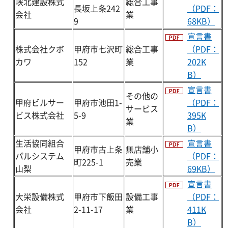
峡北建設株式
総合工事
長坂上条242
（PDF：
会社
業
9
68KB）
宣言書
株式会社クボ
甲府市七沢町
総合工事
（PDF：
カワ
152
業
202K
B）
宣言書
その他の
甲府ビルサー
甲府市池田1-
（PDF：
サービス
ビス株式会社
5-9
395K
業
B）
生活協同組合
宣言書
甲府市古上条
無店舗小
パルシステム
（PDF：
町225-1
売業
山梨
69KB）
宣言書
大栄設備株式
甲府市下飯田
設備工事
（PDF：
会社
2-11-17
業
411K
B）