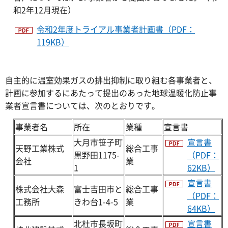
和2年12月現在）
令和2年度トライアル事業者計画書（PDF：
119KB）
自主的に温室効果ガスの排出抑制に取り組む各事業者と、
計画に参加するにあたって提出のあった地球温暖化防止事
業者宣言書については、次のとおりです。
事業者名
所在
業種
宣言書
大月市笹子町
宣言書
天野工業株式
総合工事
黒野田1175-
（PDF：
会社
業
1
62KB）
宣言書
株式会社大森
富士吉田市と
総合工事
（PDF：
工務所
きわ台1-4-5
業
64KB）
北杜市長坂町
宣言書