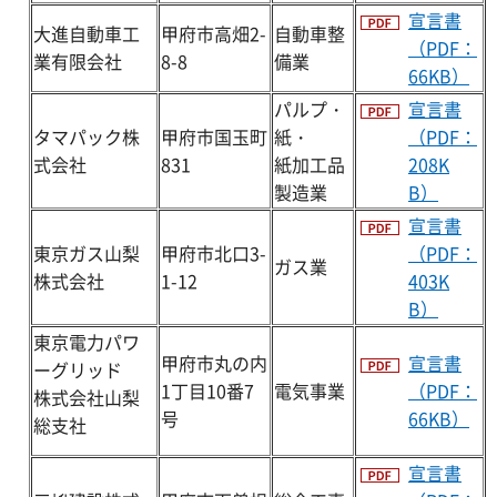
宣言書
大進自動車工
甲府市高畑2-
自動車整
（PDF：
業有限会社
8-8
備業
66KB）
パルプ・
宣言書
タマパック株
甲府市国玉町
紙・
（PDF：
式会社
831
紙加工品
208K
製造業
B）
宣言書
東京ガス山梨
甲府市北口3-
（PDF：
ガス業
株式会社
1-12
403K
B）
東京電力パワ
甲府市丸の内
宣言書
ーグリッド
1丁目10番7
電気事業
（PDF：
株式会社山梨
号
66KB）
総支社
宣言書