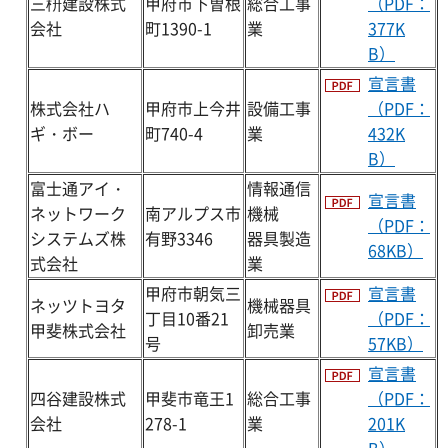
三枡建設株式
甲府市下曽根
総合工事
（PDF：
会社
町1390-1
業
377K
B）
宣言書
株式会社ハ
甲府市上今井
設備工事
（PDF：
ギ・ボー
町740-4
業
432K
B）
富士通アイ・
情報通信
宣言書
ネットワーク
南アルプス市
機械
（PDF：
システムズ株
有野3346
器具製造
68KB）
式会社
業
甲府市朝気三
宣言書
ネッツトヨタ
機械器具
丁目10番21
（PDF：
甲斐株式会社
卸売業
号
57KB）
宣言書
四谷建設株式
甲斐市竜王1
総合工事
（PDF：
会社
278-1
業
201K
B）