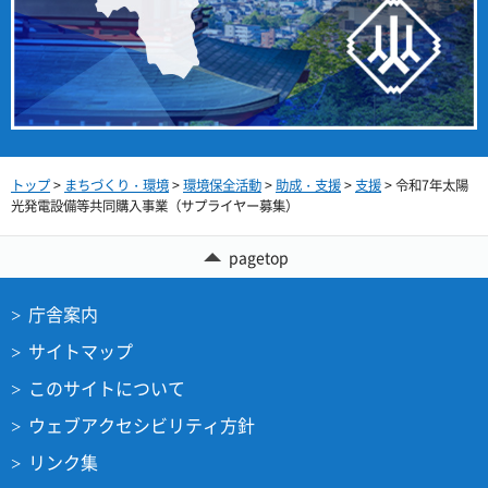
トップ
>
まちづくり・環境
>
環境保全活動
>
助成・支援
>
支援
> 令和7年太陽
光発電設備等共同購入事業（サプライヤー募集）
pagetop
庁舎案内
サイトマップ
このサイトについて
ウェブアクセシビリティ方針
リンク集