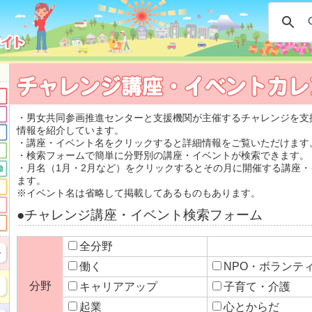
・男女共同参画推進センターと支援機関が主催するチャレンジを支
情報を紹介しています。
・講座・イベント名をクリックすると詳細情報をご覧いただけます
・検索フォームで簡単に分野別の講座・イベントが検索できます。
・月名（1月・2月など）をクリックするとその月に開催する講座
ます。
※イベント名は省略して掲載してあるものもあります。
●チャレンジ講座・イベント検索フォーム
全分野
働く
NPO・ボラン
分野
キャリアアップ
子育て・介護
起業
心とからだ