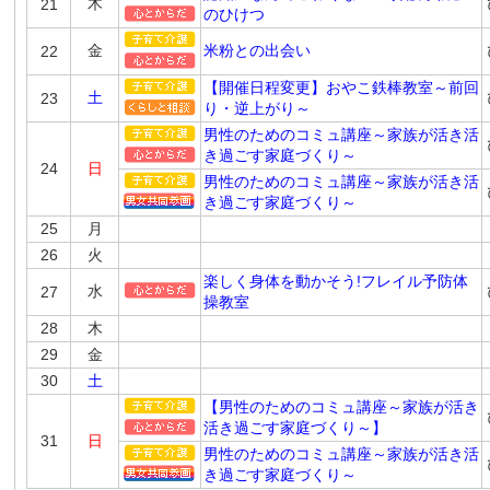
木
21
のひけつ
金
米粉との出会い
22
【開催日程変更】おやこ鉄棒教室～前回
土
23
り・逆上がり～
男性のためのコミュ講座～家族が活き活
き過ごす家庭づくり～
24
日
男性のためのコミュ講座～家族が活き活
き過ごす家庭づくり～
25
月
26
火
楽しく身体を動かそう!フレイル予防体
水
27
操教室
28
木
29
金
30
土
【男性のためのコミュ講座～家族が活き
活き過ごす家庭づくり～】
31
日
男性のためのコミュ講座～家族が活き活
き過ごす家庭づくり～