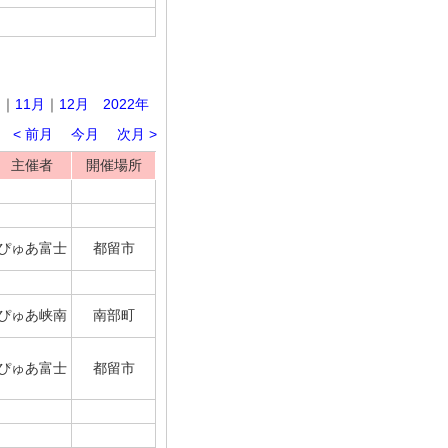
月
｜
11月
｜
12月
2022年
< 前月
今月
次月 >
主催者
開催場所
ぴゅあ富士
都留市
ぴゅあ峡南
南部町
ぴゅあ富士
都留市