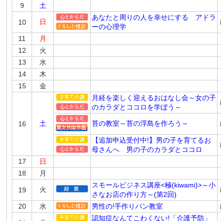
9
土
あなたと周りの人を幸せにする アドラ
日
10
ーの心理学
11
月
12
火
13
水
14
木
15
金
月経を楽しく迎えるおはなし会～女の子
のカラダとココロを学ぼう～
土
苔の教室～苔の浮島を作ろう～
16
【追加申込受付中!】男の子を育てるお
母さんへ 男の子のカラダとココロ
17
日
18
月
スモールビジネス講座<極(kiwami)>～小
火
19
さなお店の作り方～(第2回)
20
水
男性の!手作りパン教室
認知症なんてこわくない!「介護予防」