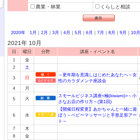
農業・林業
くらしと相談
2020年
1月
｜
2月
｜
3月
｜
4月
｜
5月
｜
6月
｜
7月
｜
8月
｜
9月
｜
10
2021年 10月
日
曜日
分野
講座・イベント名
1
金
2
土
～更年期を意識しはじめたあなたへ～女
日
3
性のカラダメンテ座談会
4
月
スモールビジネス講座<極(kiwami)>～小
火
5
さなお店の作り方～(第1回)
【開催日程変更】あかちゃんと一緒に遊
6
水
ぼう～ベビーマッサージと手形足形アー
ト～
7
木
8
金