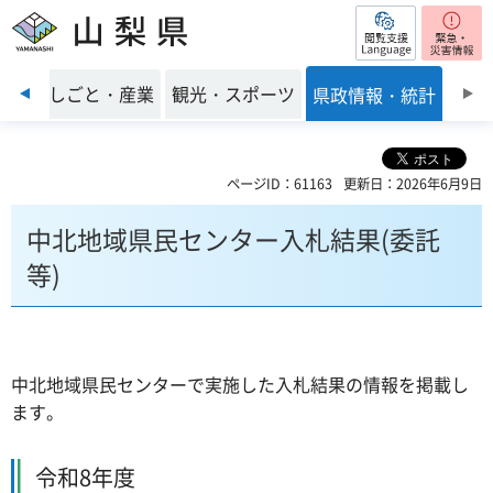
閲覧支援
山梨県
前のスライドを表示
環境
しごと・産業
観光・スポーツ
県政情報・統計
ページID：61163
更新日：2026年6月9日
中北地域県民センター入札結果(委託
等)
中北地域県民センターで実施した入札結果の情報を掲載し
ます。
令和8年度