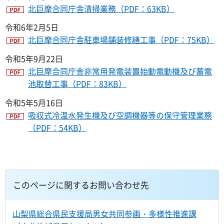
北巨摩合同庁舎清掃業務（PDF：63KB）
令和6年2月5日
北巨摩合同庁舎駐車場舗装修繕工事（PDF：75KB）
令和5年9月22日
北巨摩合同庁舎非常用発電装置始動電動機及び蓄電
池取替工事（PDF：83KB）
令和5年5月16日
吸収式冷温水発生機及び空調機器等の保守管理業務
（PDF：54KB）
このページに関するお問い合わせ先
山梨県総合県民支援局男女共同参画・多様性推進課