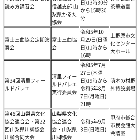
日)13時30分
読み方講習会
信越支部 山
茶華道室
から15時30
梨県かるた
分
協会
令和5年10
上野原市文
富士三曲協会定期演
富士三曲協
月29日(日曜
化センター
奏会
会
日)11時から
大ホール
16時
令和5年7月
27日(木曜
清里フィー
第34回清里フィー
日)19時から
萌木の村野
ルドバレエ
ルドバレエ
令和5年8月
外特設劇場
実行委員会
7日(月曜日)
21時
第46回山梨県文化
山梨県文化
甲府市総合
協会連合会・第22
協会連合
令和5年9月
市民会館大
回山梨県川柳協会
会・山梨県
3日(日曜日)
会議室
川柳合同大会
川柳協会