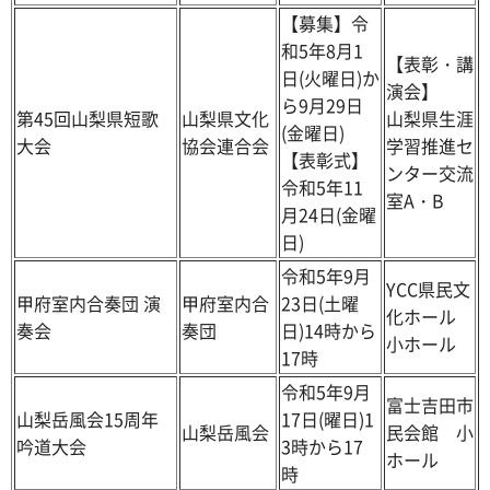
【募集】令
和5年8月1
【表彰・講
日(火曜日)か
演会】
ら9月29日
第45回山梨県短歌
山梨県文化
山梨県生涯
(金曜日)
大会
協会連合会
学習推進セ
【表彰式】
ンター交流
令和5年11
室A・B
月24日(金曜
日)
令和5年9月
YCC県民文
甲府室内合奏団 演
甲府室内合
23日(土曜
化ホール
奏会
奏団
日)14時から
小ホール
17時
令和5年9月
富士吉田市
山梨岳風会15周年
17日(曜日)1
山梨岳風会
民会館 小
吟道大会
3時から17
ホール
時