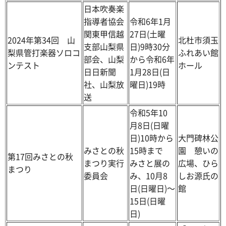
日本吹奏楽
指導者協会
令和6年1月
関東甲信越
27日(土曜
2024年第34回 山
北杜市須玉
支部山梨県
日)9時30分
梨県管打楽器ソロコ
ふれあい館
部会、山梨
から令和6年
ンテスト
ホール
日日新聞
1月28日(日
社、山梨放
曜日)19時
送
令和5年10
月8日(日曜
日)10時から
大門碑林公
みさとの秋
15時まで
園 憩いの
第17回みさとの秋
まつり実行
みさと展の
広場、ひら
まつり
委員会
み、10月8
しお源氏の
日(日曜日)～
館
15日(日曜
日)