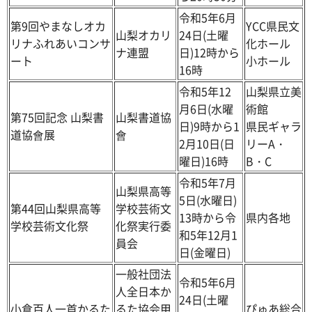
令和5年6月
第9回やまなしオカ
YCC県民文
山梨オカリ
24日(土曜
リナふれあいコンサ
化ホール
ナ連盟
日)12時から
ート
小ホール
16時
令和5年12
山梨県立美
月6日(水曜
術館
第75回記念 山梨書
山梨書道協
日)9時から1
県民ギャラ
道協會展
會
2月10日(日
リーA・
曜日)16時
B・C
令和5年7月
山梨県高等
5日(水曜日)
第44回山梨県高等
学校芸術文
13時から令
県内各地
学校芸術文化祭
化祭実行委
和5年12月1
員会
日(金曜日)
一般社団法
令和5年6月
人全日本か
24日(土曜
小倉百人一首かるた
るた協会甲
ぴゅあ総合