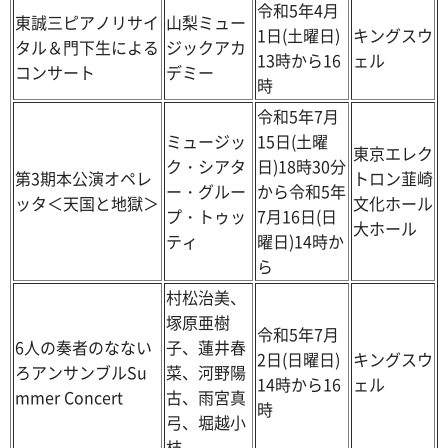
令和5年4月
東誠三ピアノリサイ
山梨ミュー
1日(土曜日)
キングスウ
タル＆門下生による
ジックアカ
13時から16
ェル
コンサート
デミー
時
令和5年7月
ミュージッ
15日(土曜
東京エレク
ク・シアタ
日)18時30分
第3期本公演オペレ
トロン韮崎
ー・グルー
から令和5年
ッタ＜天国と地獄＞
文化ホール
プ・トゥッ
7月16日(日
大ホール
ティ
曜日)14時か
ら
村松治美、
塚原亜樹
令和5年7月
6人の奏者のなない
子、蓮井春
2日(日曜日)
キングスウ
ろアンサンブルSu
菜、河野陽
14時から16
ェル
mmer Concert
古、雨宮真
時
弓、堀越小
枝