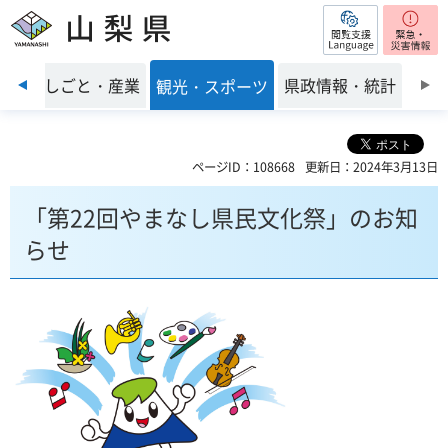
閲覧支援
山梨県
前のスライドを表示
環境
しごと・産業
県政情報・統計
観光・スポーツ
ページID：108668
更新日：2024年3月13日
「第22回やまなし県民文化祭」のお知
らせ