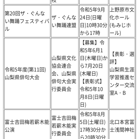
令和5年9月
上野原市文
第20回ザ・ぐんな
ザ・ぐんな
24日(日曜
化ホール
い舞踊フェスティバ
い舞踊連盟
日)10時30分
(もみじホ
ル
から17時
ール)
【募集】令
和5年6月1
【表彰・選
山梨県文化
日(木曜日)か
評】
協会連合
ら7月20日
令和5年度(第11回)
山梨県生涯
会、山梨県
(木曜日)
山梨県俳句大会
学習推進セ
俳句大会実
【表彰式】
ンター交流
行委員会
令和5年10
室A・B
月8日(日曜
日)
令和5年8月
富士吉田梅
富士吉田梅若薪木能
5日(土曜日)
北口本宮冨
若薪木能実
公演
17時30分か
士浅間神社
行委員会
ら20時30分