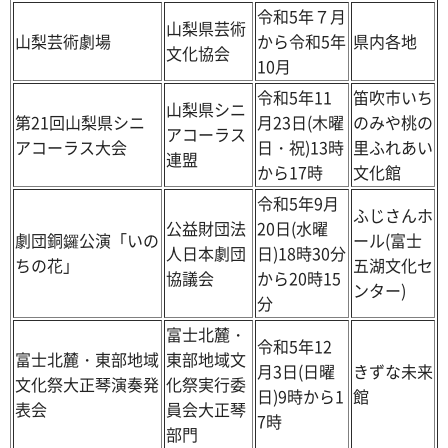
令和5年７月
山梨県芸術
山梨芸術劇場
から令和5年
県内各地
文化協会
10月
令和5年11
笛吹市いち
山梨県シニ
第21回山梨県シニ
月23日(木曜
のみや桃の
アコーラス
アコーラス大会
日・祝)13時
里ふれあい
連盟
から17時
文化館
令和5年9月
ふじさんホ
公益財団法
20日(水曜
劇団銅鑼公演「いの
ール(富士
人日本劇団
日)18時30分
ちの花」
五湖文化セ
協議会
から20時15
ンター)
分
富士北麓・
令和5年12
富士北麓・東部地域
東部地域文
月3日(日曜
きずな未来
文化祭大正琴演奏発
化祭実行委
日)9時から1
館
表会
員会大正琴
7時
部門