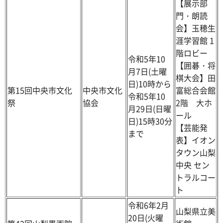
【展示部
門・朗読
会】玉穂生
涯学習館 1
階ロビー
令和5年10
【囲碁・将
月7日(土曜
棋大会】田
日)10時から
第15回中央市文化
中央市文化
富総合会館
令和5年10
祭
協会
2階 大ホ
月29日(日曜
ール
日)15時30分
【芸能発
まで
表】イオン
タウン山梨
中央 セン
トラルコー
ト
令和6年2月
山梨県立美
20日(火曜