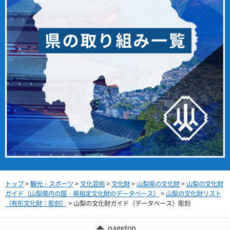
トップ
>
観光・スポーツ
>
文化芸術
>
文化財
>
山梨県の文化財
>
山梨の文化財
ガイド（山梨県内の国・県指定文化財のデータベース）
>
山梨の文化財リスト
（有形文化財：彫刻）
> 山梨の文化財ガイド（データベース）彫刻
pagetop