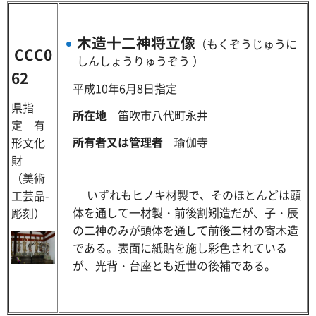
木造十二神将立像
（もくぞうじゅうに
CCC0
しんしょうりゅうぞう ）
62
平成10年6月8日指定
県指
所在地
笛吹市八代町永井
定 有
所有者又は管理者
瑜伽寺
形文化
財
（美術
いずれもヒノキ材製で、そのほとんどは頭
工芸品-
体を通して一材製・前後割矧造だが、子・辰
彫刻）
の二神のみが頭体を通して前後二材の寄木造
である。表面に紙貼を施し彩色されている
が、光背・台座とも近世の後補である。