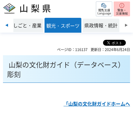
閲覧支援
山梨県
前のスライドを表示
環境
しごと・産業
県政情報・統計
観光・スポーツ
ページID：116137
更新日：2024年6月24日
山梨の文化財ガイド（データベース）
彫刻
「山梨の文化財ガイドホームへ