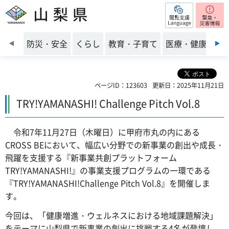
閲覧支援
山梨県
前のスライドを表示
防災・安全
くらし
教育・子育て
医療・健康・福
ページID：123603
更新日：2025年11月21日
TRY!YAMANASHI! Challenge Pitch Vol.8
令和7年11月27日（木曜日）に甲府市丸の内にある
CROSS BEにおいて、幅広い分野での新事業の創出や成長・
飛躍を支援する『新事業共創プラットフォーム
TRY!YAMANASHI!』の事業支援プログラムの一環である
『TRY!YAMANASHI!Challenge Pitch Vol.8』を開催しま
す。
今回は、「健康増進・ウェルネスにおける地域課題解決」
をテーマに山梨県で新事業の創出に挑戦する4名が登壇し、