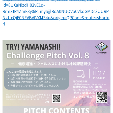
id=8UXaNizdH02vE1q-
RrmZIR4ZmF3y0iRJmySjjlRdA0NUOVo0VkdGMDc3UURP
NkUxQjE0NFVBVlVXMS4u&origin=QRCode&route=shortu
rl