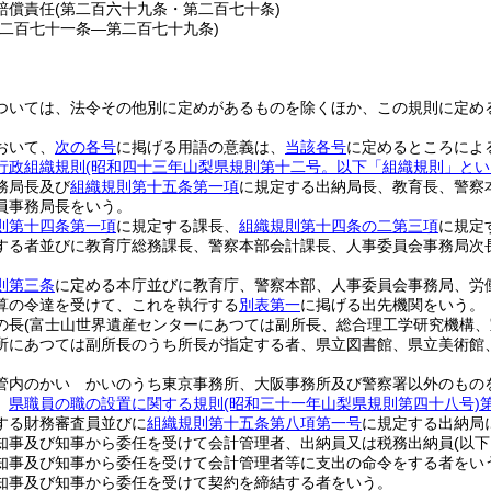
賠償責任
(第二百六十九条・第二百七十条)
第二百七十一条―第二百七十九条)
ついては、法令その他別に定めがあるものを除くほか、この規則に定め
おいて、
次の各号
に掲げる用語の意義は、
当該各号
に定めるところによ
行政組織規則
(昭和四十三年山梨県規則第十二号。以下「組織規則」とい
務局長及び
組織規則第十五条第一項
に規定する出納局長、教育長、警察
員事務局長をいう。
則第十四条第一項
に規定する課長、
組織規則第十四条の二第三項
に規定
する者並びに教育庁総務課長、警察本部会計課長、人事委員会事務局次
。
則第三条
に定める本庁並びに教育庁、警察本部、人事委員会事務局、労
算の令達を受けて、これを執行する
別表第一
に掲げる出先機関をいう。
の長
(富士山世界遺産センターにあつては副所長、総合理工学研究機構
所にあつては副所長のうち所長が指定する者、県立図書館、県立美術館
管内のかい かいのうち東京事務所、大阪事務所及び警察署以外のもの
等
県職員の職の設置に関する規則
(昭和三十一年山梨県規則第四十八号)
する財務審査員並びに
組織規則第十五条第八項第一号
に規定する出納局
知事及び知事から委任を受けて会計管理者、出納員又は税務出納員
(以
知事及び知事から委任を受けて会計管理者等に支出の命令をする者をい
知事及び知事から委任を受けて契約を締結する者をいう。