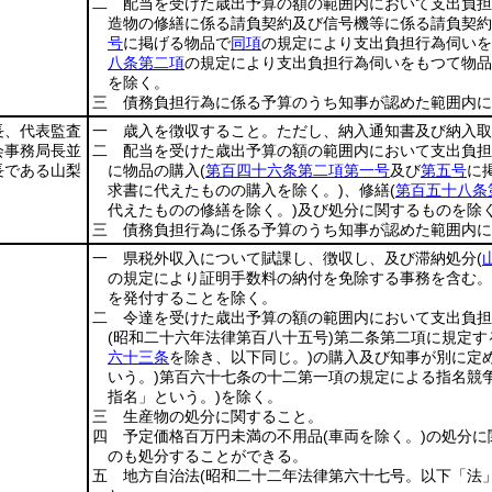
二 配当を受けた歳出予算の額の範囲内において支出負担
造物の修繕に係る請負契約及び信号機等に係る請負契約
号
に掲げる物品で
同項
の規定により支出負担行為伺いを
八条第二項
の規定により支出負担行為伺いをもつて物品
を除く。
三 債務負担行為に係る予算のうち知事が認めた範囲内に
長、代表監査
一 歳入を徴収すること。ただし、納入通知書及び納入取
会事務局長並
二 配当を受けた歳出予算の額の範囲内において支出負担
長である山梨
に物品の購入
(
第百四十六条第二項第一号
及び
第五号
に
求書に代えたものの購入を除く。)
、修繕
(
第百五十八条
代えたものの修繕を除く。)
及び処分に関するものを除
三 債務負担行為に係る予算のうち知事が認めた範囲内に
一 県税外収入について賦課し、徴収し、及び滞納処分
(
の規定により証明手数料の納付を免除する事務を含む。
を発付することを除く。
二 令達を受けた歳出予算の額の範囲内において支出負担
(昭和二十六年法律第百八十五号)
第二条第二項に規定す
六十三条
を除き、以下同じ。)
の購入及び知事が別に定
いう。)
第百六十七条の十二第一項の規定による指名競
指名」という。)
を除く。
三 生産物の処分に関すること。
四 予定価格百万円未満の不用品
(車両を除く。)
の処分に
のも処分することができる。
五 地方自治法
(昭和二十二年法律第六十七号。以下「法」