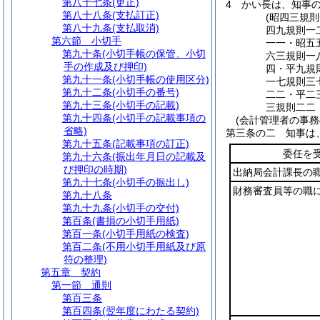
第八十七条
(更正)
4
かい長は、知事
第八十八条
(支払訂正)
(昭四三規
第八十九条
(支払取消)
四九規則一
第六節
小切手
一一・昭五
第九十条
(小切手帳の保管、小切
六三規則一
手の作成及び押印)
四・平九規
第九十一条
(小切手帳の使用区分)
一七規則三
第九十二条
(小切手の番号)
二二・平二
第九十三条
(小切手の記載)
三規則二二
第九十四条
(小切手の記載事項の
(会計管理者の事務
省略)
第三条の二
知事は
第九十五条
(記載事項の訂正)
委任を
第九十六条
(振出年月日の記載及
び押印の時期)
出納局会計課長の
第九十七条
(小切手の振出し)
財務審査員等の職
第九十八条
第九十九条
(小切手の交付)
第百条
(書損の小切手用紙)
第百一条
(小切手用紙の検査)
第百二条
(不用小切手用紙及び原
符の整理)
第五章
契約
第一節
通則
第百三条
第百四条
(翌年度にわたる契約)