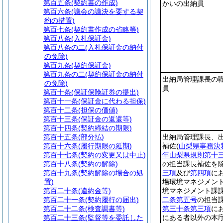
第百五条
(契約書の作成)
かいの出納員
第百六条
(議会の議決を要する契
約の措置)
第百七条
(契約書作成の省略等)
第百八条
(入札保証金)
第百八条の二
(入札保証金の納付
の免除)
第百九条
(契約保証金)
第百九条の二
(契約保証金の納付
出納局管理課長の
の免除)
員
第百十条
(保証保険証券の提出)
第百十一条
(保証金に代わる担保)
第百十二条
(担保の価値)
第百十三条
(保証金の返還等)
第百十四条
(契約締結の期限)
第百十五条
(部分払)
出納局管理課長、
第百十六条
(履行期限の延期)
補佐
(
山梨県事務決
第百十七条
(契約の変更又は中止)
年山梨県規則第十三
第百十八条
(契約の解除)
の担当課長補佐を
第百十九条
(契約解除の場合の処
三項
及び
第四項
に
置)
場環境マネジメン
第百二十条
(違約金等)
境マネジメント課
第百二十一条
(契約履行の届出)
二条第五号
の担当
第百二十二条
(検査調書等)
第三十条第三項
に
第百二十三条
(監督等を委託した
にある者以外の本