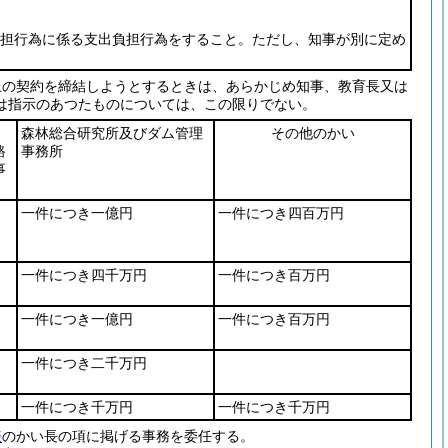
担行為に係る支出負担行為をすること。ただし、知事が別に定め
上の契約を締結しようとするときは、あらかじめ知事、教育長又は
は指示のあつたものについては、この限りでない。
森林総合研究所及びダム管理
その他のかい
路
事務所
事
一件につき一億円
一件につき四百万円
一件につき四千万円
一件につき百万円
一件につき一億円
一件につき百万円
一件につき二千万円
一件につき千万円
一件につき千万円
表
のかい長の項に掲げる事務を委任する。