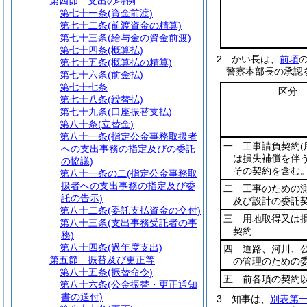
第四節
支出の特例
第七十一条
(資金前渡)
第七十二条
(前渡資金の精算)
第七十三条
(給与金の資金前渡)
第七十四条
(概算払)
2
かい長は、
前項
第七十五条
(概算払の精算)
警察本部長の承認
第七十六条
(前金払)
第七十七条
区分
第七十八条
(繰替払)
第七十九条
(口座振替支払)
第八十条
(立替金)
第八十一条
(指定公金事務取扱者
一 工事請負契約
への支出事務の指定及びの委託
は損失補償を伴
の協議)
その契約を含む。
第八十一条の二
(指定公金事務取
扱者への支出事務の指定及び委
二 工事のための
託の告示)
及び設計の委託
第八十二条
(委託支払資金の交付)
三 用地取得又は
第八十三条
(支出事務受託者の事
契約
務)
第八十四条
(過年度支出)
四 道路、河川、
第五節
振替及び更正等
の管理のための
第八十五条
(振替命令)
五 前各項の契約
第八十六条
(公金振替・更正通知
書の送付)
3
知事は、
別表第