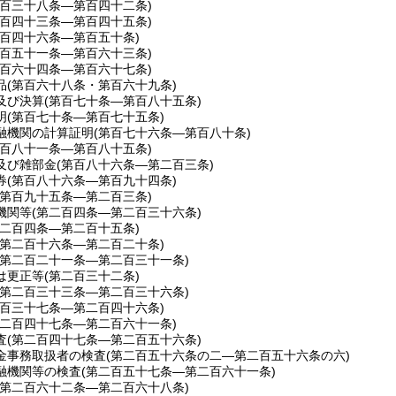
第百三十八条―第百四十二条)
第百四十三条―第百四十五条)
第百四十六条―第百五十条)
第百五十一条―第百六十三条)
第百六十四条―第百六十七条)
品
(第百六十八条・第百六十九条)
及び決算
(第百七十条―第百八十五条)
明
(第百七十条―第百七十五条)
融機関の計算証明
(第百七十六条―第百八十条)
第百八十一条―第百八十五条)
及び雑部金
(第百八十六条―第二百三条)
券
(第百八十六条―第百九十四条)
(第百九十五条―第二百三条)
機関等
(第二百四条―第二百三十六条)
第二百四条―第二百十五条)
(第二百十六条―第二百二十条)
(第二百二十一条―第二百三十一条)
は更正等
(第二百三十二条)
(第二百三十三条―第二百三十六条)
二百三十七条―第二百四十六条)
第二百四十七条―第二百六十一条)
査
(第二百四十七条―第二百五十六条)
金事務取扱者の検査
(第二百五十六条の二―第二百五十六条の六)
融機関等の検査
(第二百五十七条―第二百六十一条)
(第二百六十二条―第二百六十八条)