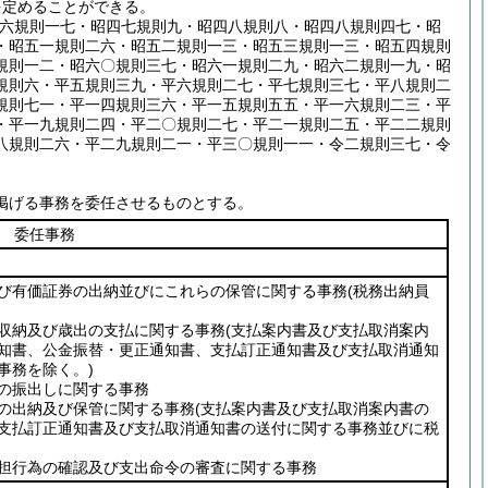
を定めることができる。
四六規則一七・昭四七規則九・昭四八規則八・昭四八規則四七・昭
・昭五一規則二六・昭五二規則一三・昭五三規則一三・昭五四規則
規則一二・昭六〇規則三七・昭六一規則二九・昭六二規則一九・昭
規則六・平五規則三九・平六規則二七・平七規則三七・平八規則二
規則七一・平一四規則三六・平一五規則五五・平一六規則二三・平
・平一九規則二四・平二〇規則二七・平二一規則二五・平二二規則
八規則二六・平二九規則二一・平三〇規則一一・令二規則三七・令
掲げる事務を委任させるものとする。
委任事務
び有価証券の出納並びにこれらの保管に関する事務
(税務出納員
収納及び歳出の支払に関する事務
(支払案内書及び支払取消案内
知書、公金振替・更正通知書、支払訂正通知書及び支払取消通知
事務を除く。)
の振出しに関する事務
の出納及び保管に関する事務
(支払案内書及び支払取消案内書の
支払訂正通知書及び支払取消通知書の送付に関する事務並びに税
担行為の確認及び支出命令の審査に関する事務