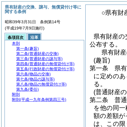
県有財産の交換、譲与、無償貸付け等に
関する条例
○県有財
昭和39年3月31日 条例第14号
(平成19年7月9日施行)
県有財産の
条項目次
沿革
公布する。
本則
第一条
(趣旨)
県有財産
第二条
(普通財産の交換)
第三条
(普通財産の譲与等)
(趣旨)
第四条
(普通財産の無償貸付け等)
第一条
県
第五条
(行政財産の無償貸付け等)
第六条
(物品の交換)
に定めのあ
第七条
(物品の譲与等)
る。
第八条
(物品の無償貸付け等)
第九条
(委任)
(普通財産の
附則
第二条
普
附則
(平成一九年条例第四三号)
を他の同一
額の差額が
は、この限