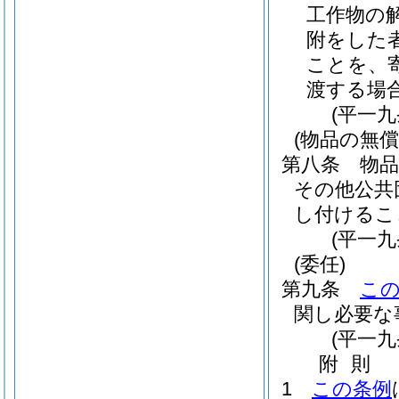
工作物の
附をした
ことを、
渡する場
(平一
(物品の無償
第八条
物
その他公共
し付けるこ
(平一
(委任)
第九条
こ
関し必要な
(平一
附
則
1
この条例