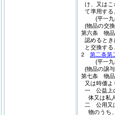
け、又はこ
て準用する
(平一
(物品の交換
第六条
物
認めるとき
と交換する
2
第二条第
(平一
(物品の譲与
第七条
物
又は時価よ
一
公益上
体又は私
二
公用又
物のうち