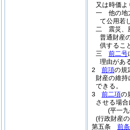
又は時価よ
一
他の地
て公用若
二
震災、
普通財産
供するこ
三
前二号
理由があ
2
前項
の規
財産の維持
できる。
3
前二項
の
させる場合
(平一
(行政財産
第五条
前条