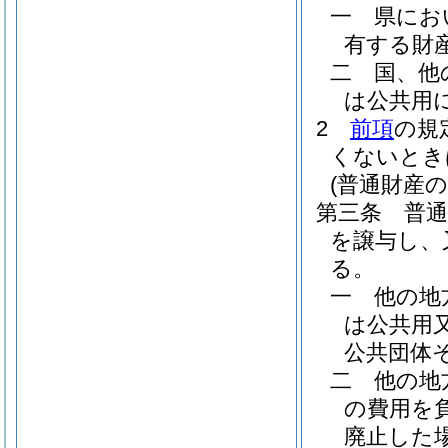
一
県にお
有する財
二
国、他
は公共用
2
前項
の規
くないとき
(普通財産の
第三条
普
を譲与し、
る。
一
他の地
は公共用
公共団体
二
他の地
の費用を
廃止した