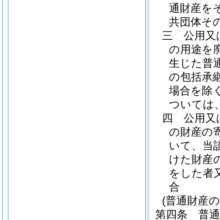
通財産を
共団体そ
三
公用又
の用途を
生じた普
の包括承
場合を除
ついては
四
公用又
の財産の
いて、当
けた財産
をした者
合
(普通財産
第四条
普