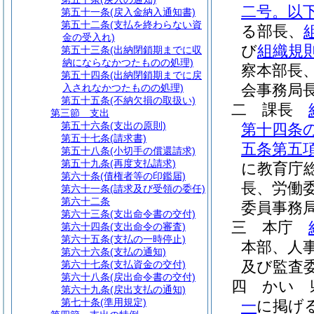
二号。以
第五十一条
(戻入金納入通知書)
第五十二条
(支払を終わらない資
る部長、
金の受入れ)
び
組織規
第五十三条
(出納閉鎖期までに収
納にならなかつたものの処理)
察本部長
第五十四条
(出納閉鎖期までに戻
会事務局
入されなかつたものの処理)
第五十五条
(不納欠損の取扱い)
二
課長
第三節
支出
第五十六条
(支出の原則)
第十四条
第五十七条
(請求書)
五条第五
第五十八条
(小切手の償還請求)
第五十九条
(再度支払請求)
に教育庁
第六十条
(債権者等の印鑑届)
長、労働
第六十一条
(請求及び受領の委任)
第六十二条
委員事務
第六十三条
(支出命令書の交付)
三
本庁
第六十四条
(支出命令の審査)
第六十五条
(支払の一時停止)
本部、人
第六十六条
(支払の通知)
及び監査
第六十七条
(支払資金の交付)
第六十八条
(戻出命令書の交付)
四
かい 
第六十九条
(戻出支払の通知)
第七十条
(準用規定)
一
に掲げ