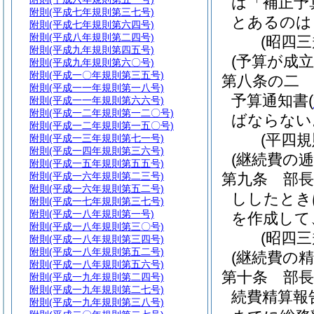
は「補正予
附則
(平成七年規則第三七号)
とあるのは
附則
(平成七年規則第六四号)
附則
(平成八年規則第二四号)
(昭四
附則
(平成九年規則第四五号)
(予算が成
附則
(平成九年規則第六〇号)
附則
(平成一〇年規則第三五号)
第八条の二
附則
(平成一一年規則第一八号)
予算通知書
(
附則
(平成一一年規則第六六号)
附則
(平成一二年規則第一二〇号)
ばならない
附則
(平成一二年規則第一五〇号)
(平四
附則
(平成一三年規則第七一号)
附則
(平成一四年規則第三六号)
(継続費の逓
附則
(平成一五年規則第五五号)
附則
(平成一六年規則第二三号)
第九条
部
附則
(平成一六年規則第五二号)
ししたとき
附則
(平成一七年規則第三七号)
附則
(平成一八年規則第一号)
を作成して
附則
(平成一八年規則第三〇号)
(昭四
附則
(平成一八年規則第三四号)
附則
(平成一八年規則第五二号)
(継続費の精
附則
(平成一八年規則第五六号)
第十条
部
附則
(平成一九年規則第二四号)
附則
(平成一九年規則第二七号)
続費精算報
附則
(平成一九年規則第三八号)