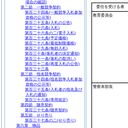
場合の確認)
委任を受ける者
第二節
一般競争契約
第百二十四条
(一般競争入札参加
教育委員会
資格の公示等)
第百二十五条
(入札の公告)
第百二十六条
(入札)
第百二十六条の二
(電子入札)
第百二十七条
(予定価格)
第百二十八条
(最低制限価格)
第百二十九条
(無効入札)
第百三十条
(落札者の決定通知)
第百三十一条
(落札の取消し)
第百三十二条
(再度入札の公告)
第百三十三条
第三節
指名競争契約
第百三十四条
(指名競争入札参加
資格の公示等)
警察本部長
第百三十五条
(入札者の指名及び
入札の通知)
第百三十六条
(準用規定)
第四節
随意契約
第百三十七条
(随意契約)
第五節
せり売り
第百三十七条の二
(せり売り)
第六章
物品