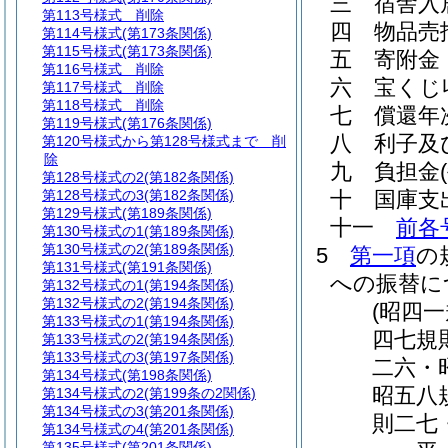
三
宿舎入
第113号様式
削除
四
物品売
第114号様式
(第173条関係)
第115号様式
(第173条関係)
五
寄附金
第116号様式
削除
六
宝くじ
第117号様式
削除
第118号様式
削除
七
償還年
第119号様式
(第176条関係)
八
利子及
第120号様式から第128号様式まで
削
除
九
負担金
第128号様式の2
(第182条関係)
第128号様式の3
(第182条関係)
十
国庫支
第129号様式
(第189条関係)
十一
前各
第130号様式の1
(第189条関係)
第130号様式の2
(第189条関係)
5
第一項
の
第131号様式
(第191条関係)
への振替に
第132号様式の1
(第194条関係)
第132号様式の2
(第194条関係)
(昭四
第133号様式の1
(第194条関係)
四七規
第133号様式の2
(第194条関係)
第133号様式の3
(第197条関係)
二六・
第134号様式
(第198条関係)
昭五八
第134号様式の2
(第199条の2関係)
第134号様式の3
(第201条関係)
則二七
第134号様式の4
(第201条関係)
第135号様式
(第201条関係)