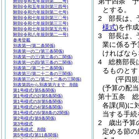
第十四条
附則
(令和五年規則第二二号)
附則
(令和五年規則第三四号)
とする。
附則
(令和六年規則第二七号)
2
部長は、
附則
(令和七年規則第三〇号)
附則
(令和七年規則第三三号)
様式
)
を作
附則
(令和七年規則第五六号)
附則
(令和八年規則第二一号)
3
部長は、
参考登載
業に係る予
別表第一
(第二条関係)
別表第一の二
(第三条関係)
ければなら
別表第一の三
(第三条の二関係)
4
総務部長
別表第一の四
(第三条の二関係)
別表第二
(第二十二条関係)
るものとす
別表第三
(第二十二条の三関係)
(平四
別表第三の二
(第二十二条の三関係)
別表第四から別表第六まで
削除
(予算の配当
第1号様式
(第5条関係)
第十五条
第1号様式の2
(第5条関係)
第1号様式の3
(第5条関係)
各課
(局)
に
第1号様式の4
(第5条関係)
第1号様式の5
(第8条の2関係)
当する手続
第2号様式
(第9条関係)
2
歳出予算
第3号様式
第4号様式
削除
定める節の
第5号様式
(第11条関係)