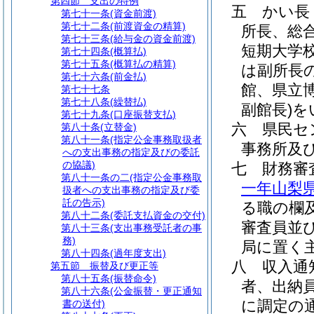
第四節
支出の特例
五
かい長
第七十一条
(資金前渡)
第七十二条
(前渡資金の精算)
所長、総
第七十三条
(給与金の資金前渡)
短期大学
第七十四条
(概算払)
第七十五条
(概算払の精算)
は副所長
第七十六条
(前金払)
館、県立
第七十七条
第七十八条
(繰替払)
副館長)
を
第七十九条
(口座振替支払)
六
県民セ
第八十条
(立替金)
第八十一条
(指定公金事務取扱者
事務所及
への支出事務の指定及びの委託
の協議)
七
財務
第八十一条の二
(指定公金事務取
一年山梨
扱者への支出事務の指定及び委
託の告示)
る職の欄
第八十二条
(委託支払資金の交付)
審査員並
第八十三条
(支出事務受託者の事
務)
局に置く
第八十四条
(過年度支出)
八
収入通
第五節
振替及び更正等
第八十五条
(振替命令)
者、出納
第八十六条
(公金振替・更正通知
に調定の
書の送付)