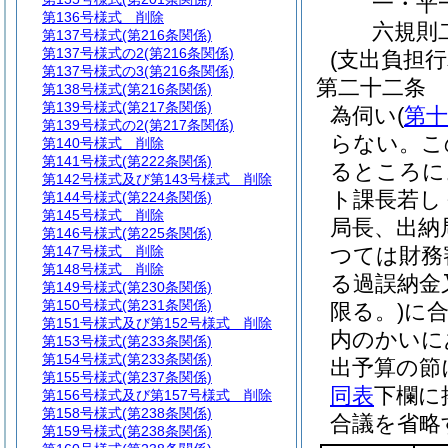
一・平
第136号様式
削除
六規則
第137号様式
(第216条関係)
第137号様式の2
(第216条関係)
(支出負担行
第137号様式の3
(第216条関係)
第二十二条
第138号様式
(第216条関係)
第139号様式
(第217条関係)
為伺い
(
第
第139号様式の2
(第217条関係)
らない。
こ
第140号様式
削除
第141号様式
(第222条関係)
るところに
第142号様式及び第143号様式
削除
ト課長若し
第144号様式
(第224条関係)
第145号様式
削除
局長、出納
第146号様式
(第225条関係)
第147号様式
削除
つては財務
第148号様式
削除
る過誤納金
第149号様式
(第230条関係)
第150号様式
(第231条関係)
限る。)
に
第151号様式及び第152号様式
削除
内のかいに
第153号様式
(第233条関係)
第154号様式
(第233条関係)
出予算の節
第155号様式
(第237条関係)
同表
下欄に
第156号様式及び第157号様式
削除
第158号様式
(第238条関係)
合議を省略
第159号様式
(第238条関係)