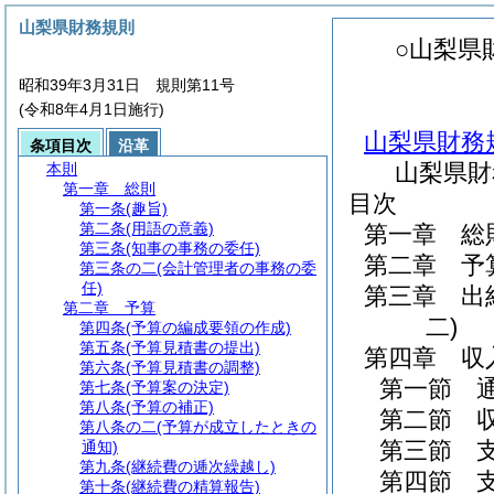
山梨県財務規則
○山梨県
昭和39年3月31日 規則第11号
(令和8年4月1日施行)
山梨県財務
条項目次
沿革
山梨県財
本則
第一章
総則
目次
第一条
(趣旨)
第二条
(用語の意義)
第一章
総
第三条
(知事の事務の委任)
第二章
予
第三条の二
(会計管理者の事務の委
任)
第三章
出
第二章
予算
二)
第四条
(予算の編成要領の作成)
第五条
(予算見積書の提出)
第四章
収
第六条
(予算見積書の調整)
第一節
第七条
(予算案の決定)
第八条
(予算の補正)
第二節
第八条の二
(予算が成立したときの
第三節
通知)
第九条
(継続費の逓次繰越し)
第四節
第十条
(継続費の精算報告)