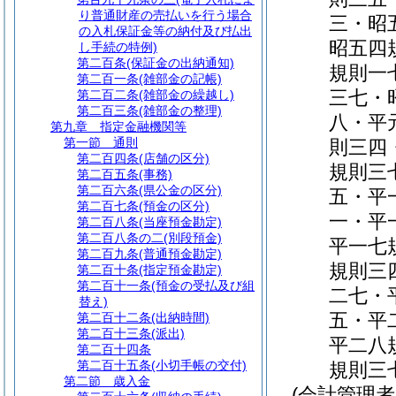
り普通財産の売払いを行う場合
三・昭
の入札保証金等の納付及び払出
昭五四
し手続の特例)
第二百条
(保証金の出納通知)
規則一
第二百一条
(雑部金の記帳)
三七・
第二百二条
(雑部金の繰越し)
第二百三条
(雑部金の整理)
八・平
第九章
指定金融機関等
第一節
通則
則三四
第二百四条
(店舗の区分)
規則三
第二百五条
(事務)
第二百六条
(県公金の区分)
五・平
第二百七条
(預金の区分)
一・平
第二百八条
(当座預金勘定)
第二百八条の二
(別段預金)
平一七
第二百九条
(普通預金勘定)
規則三
第二百十条
(指定預金勘定)
第二百十一条
(預金の受払及び組
二七・
替え)
五・平
第二百十二条
(出納時間)
第二百十三条
(派出)
平二八
第二百十四条
第二百十五条
(小切手帳の交付)
規則三
第二節
歳入金
(会計管理