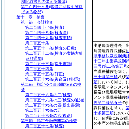
機関取扱店の備える帳簿)
第二百四十六条
(帳簿に登載を省略
できる物品)
第十一章
検査
第一節
会計検査
第二百四十七条
(検査)
第二百四十八条
(検査員)
第二百四十九条
(検査事項)
第二百五十条
出納局管理課長、
第二百五十一条
(検査の日数)
局管理課課長補佐
(
第二百五十二条
(検査の実施方針
県事務決裁規則
(昭
及び通知)
十三年山梨県規則
第二百五十三条
(提出書類)
三号)
第二条第五号
第二百五十四条
当課長補佐を除く
第二百五十五条
(訂正)
三十条第三項
及び
第二百五十六条
(復命及び指示)
項
において同じ。)
第二節
指定公金事務取扱者の検
場環境マネジメン
査
長及び職場環境マ
第二百五十六条の二
(検査)
メント課課長補佐
(
第二百五十六条の三
(検査の通知)
則第二条第五号
の
第二百五十六条の四
(提出書類)
課長補佐を除く。
第二百五十六条の五
十条第三項
におい
第二百五十六条の六
(復命)
じ。)
の職にある者
第三節
指定金融機関等の検査
の本庁の物品出納
第二百五十七条
(検査)