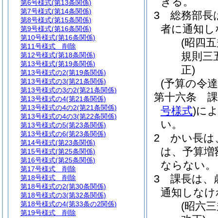
きる。
第6号様式
(第13条関係)
第7号様式
(第14条関係)
3
総務部長
第8号様式
(第15条関係)
者に通知し
第9号様式
(第16条関係)
第10号様式
(第16条関係)
(昭四
第11号様式
削除
規則三
第12号様式
(第18条関係)
第13号様式
(第19条関係)
正)
第13号様式の2
(第19条関係)
第13号様式の3
(第21条関係)
(予算の令達
第13号様式の3の2
(第21条関係)
第十六条
第13号様式の4
(第21条関係)
第13号様式の4の2
(第21条関係)
号様式
)
に
第13号様式の4の3
(第22条関係)
い。
第13号様式の5
(第23条関係)
第13号様式の6
(第23条関係)
2
かい長は
第14号様式
(第23条関係)
は、予算増
第15号様式
(第25条関係)
第16号様式
(第25条関係)
ならない。
第17号様式
削除
3
課長は、
第18号様式
削除
第18号様式の2
(第30条関係)
通知しなけ
第18号様式の3
(第32条関係)
第18号様式の4
(第33条の2関係)
(昭六
第19号様式
削除