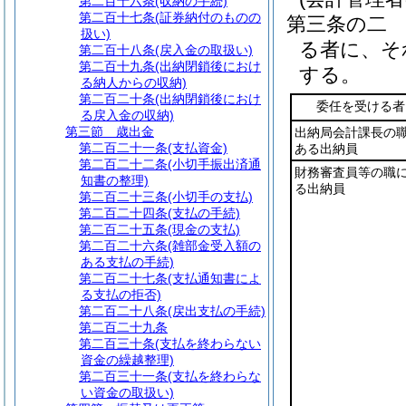
第二百十六条
(収納の手続)
第二百十七条
(証券納付のものの
第三条の二
扱い)
る者に、そ
第二百十八条
(戻入金の取扱い)
第二百十九条
(出納閉鎖後におけ
する。
る納人からの収納)
第二百二十条
(出納閉鎖後におけ
委任を受ける者
る戻入金の収納)
第三節
歳出金
出納局会計課長の
第二百二十一条
(支払資金)
ある出納員
第二百二十二条
(小切手振出済通
財務審査員等の職
知書の整理)
る出納員
第二百二十三条
(小切手の支払)
第二百二十四条
(支払の手続)
第二百二十五条
(現金の支払)
第二百二十六条
(雑部金受入額の
ある支払の手続)
第二百二十七条
(支払通知書によ
る支払の拒否)
第二百二十八条
(戻出支払の手続)
第二百二十九条
第二百三十条
(支払を終わらない
資金の繰越整理)
第二百三十一条
(支払を終わらな
い資金の取扱い)