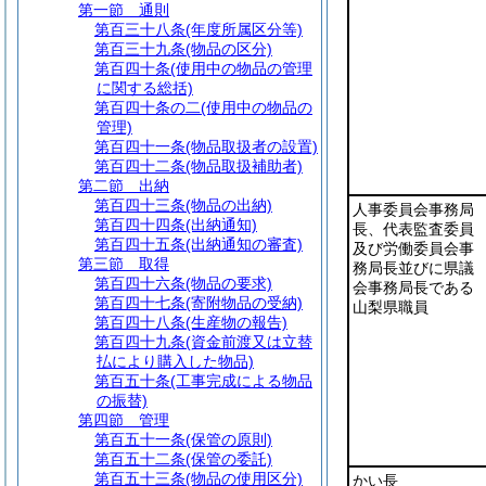
第一節
通則
第百三十八条
(年度所属区分等)
第百三十九条
(物品の区分)
第百四十条
(使用中の物品の管理
に関する総括)
第百四十条の二
(使用中の物品の
管理)
第百四十一条
(物品取扱者の設置)
第百四十二条
(物品取扱補助者)
第二節
出納
第百四十三条
(物品の出納)
人事委員会事務局
第百四十四条
(出納通知)
長、代表監査委員
第百四十五条
(出納通知の審査)
及び労働委員会事
第三節
取得
務局長並びに県議
第百四十六条
(物品の要求)
会事務局長である
第百四十七条
(寄附物品の受納)
山梨県職員
第百四十八条
(生産物の報告)
第百四十九条
(資金前渡又は立替
払により購入した物品)
第百五十条
(工事完成による物品
の振替)
第四節
管理
第百五十一条
(保管の原則)
第百五十二条
(保管の委託)
第百五十三条
(物品の使用区分)
かい長