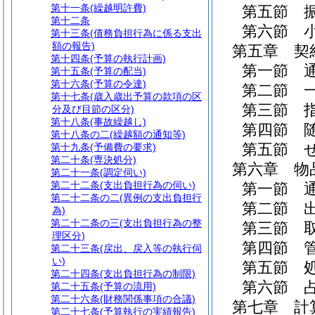
第十一条
(繰越明許費)
第五節
第十二条
第六節
第十三条
(債務負担行為に係る支出
額の報告)
第五章
契
第十四条
(予算の執行計画)
第一節
第十五条
(予算の配当)
第十六条
(予算の令達)
第二節
第十七条
(歳入歳出予算の款項の区
第三節
分及び目節の区分)
第十八条
(事故繰越し)
第四節
第十八条の二
(繰越額の通知等)
第五節
第十九条
(予備費の要求)
第二十条
(専決処分)
第六章
物
第二十一条
(調定伺い)
第二十二条
(支出負担行為の伺い)
第一節
第二十二条の二
(異例の支出負担行
第二節
為)
第二十二条の三
(支出負担行為の整
第三節
理区分)
第四節
第二十三条
(戻出、戻入等の執行伺
い)
第五節
第二十四条
(支出負担行為の制限)
第六節
第二十五条
(予算の流用)
第二十六条
(財務関係事項の合議)
第七章
計
第二十七条
(予算執行の実績報告)