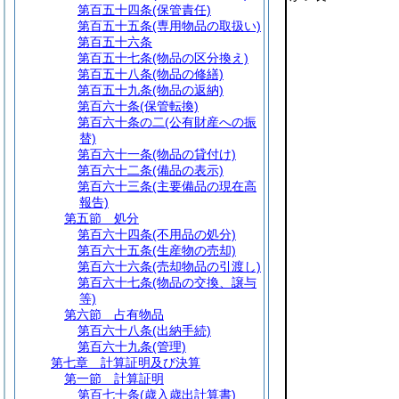
第百五十四条
(保管責任)
第百五十五条
(専用物品の取扱い)
第百五十六条
第百五十七条
(物品の区分換え)
第百五十八条
(物品の修繕)
第百五十九条
(物品の返納)
第百六十条
(保管転換)
第百六十条の二
(公有財産への振
替)
第百六十一条
(物品の貸付け)
第百六十二条
(備品の表示)
第百六十三条
(主要備品の現在高
報告)
第五節
処分
第百六十四条
(不用品の処分)
第百六十五条
(生産物の売却)
第百六十六条
(売却物品の引渡し)
第百六十七条
(物品の交換、譲与
等)
第六節
占有物品
第百六十八条
(出納手続)
第百六十九条
(管理)
第七章
計算証明及び決算
第一節
計算証明
第百七十条
(歳入歳出計算書)