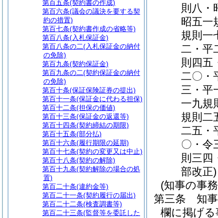
第百五条
(契約書の作成)
則八・
第百六条
(議会の議決を要する契
昭五一
約の措置)
第百七条
(契約書作成の省略等)
規則一
第百八条
(入札保証金)
第百八条の二
(入札保証金の納付
二・平
の免除)
則四五
第百九条
(契約保証金)
第百九条の二
(契約保証金の納付
二〇・
の免除)
三・平
第百十条
(保証保険証券の提出)
第百十一条
(保証金に代わる担保)
一九規
第百十二条
(担保の価値)
規則二
第百十三条
(保証金の返還等)
第百十四条
(契約締結の期限)
二五・
第百十五条
(部分払)
〇・令
第百十六条
(履行期限の延期)
第百十七条
(契約の変更又は中止)
則三四
第百十八条
(契約の解除)
第百十九条
(契約解除の場合の処
部改正)
置)
(知事の事務
第百二十条
(違約金等)
第百二十一条
(契約履行の届出)
第三条
知
第百二十二条
(検査調書等)
欄に掲げる
第百二十三条
(監督等を委託した