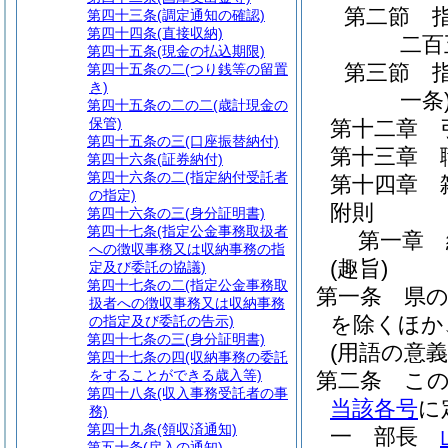
第二節
第四十三条
(調定通知の確認)
第四十四条
(直接収納)
二百
第四十五条
(現金の払込期限)
第三節
第四十五条の二
(つり銭等の留置
き)
一条
第四十五条の二の二
(歳計現金の
保管)
第十二章
第四十五条の三
(口座振替納付)
第十三章
第四十六条
(証券納付)
第四十六条の二
(指定納付受託者
第十四章
の指定)
附則
第四十六条の三
(身分証明書)
第四十七条
(指定公金事務取扱者
第一章
への徴収事務又は収納事務の指
(趣旨)
定及び委託の協議)
第四十七条の二
(指定公金事務取
第一条
県
扱者への徴収事務又は収納事務
を除くほか
の指定及び委託の告示)
第四十七条の三
(身分証明書)
(用語の意義
第四十七条の四
(収納事務の委託
をすることができる歳入等)
第二条
こ
第四十八条
(収入事務受託者の事
当該各号
に
務)
第四十九条
(領収済通知)
一
部長
第五十条
(戻入の通知)