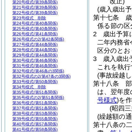
改正)
第20号様式
(第39条関係)
第21号様式
(第39条関係)
(歳入歳出
第22号様式
(第39条関係)
第十七条
第23号様式
削除
第24号様式
(第40条関係)
係る節の区
第25号様式
(第40条関係)
2
歳出予算
第26号様式
(第41条関係)
第26号様式の2
(第42条関係)
二年内務省
第27号様式
(第44条関係)
区分のとお
第28号様式
(第44条関係)
第29号様式
(第44条関係)
3
歳入歳出
第30号様式
(第46条関係)
第31号様式
(第46条関係)
これを執行
第32号様式
(第46条の3関係)
(事故繰越し
第32号様式の2
(第47条の3関係)
第33号様式
(第50条関係)
第十八条
第34号様式
削除
は、翌年度
第35号様式
(第51条関係)
第35号様式の2
(第51条関係)
号様式
)
を
第36号様式
(第51条関係)
(昭四
第37号様式
(第51条関係)
第38号様式
(第53条関係)
(繰越額の通
第39号様式
(第55条関係)
第十八条の
第40号様式
(第57条関係)
第41号様式
(第58条関係)