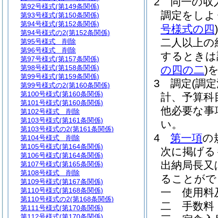
2
同一の収
第92号様式
(第149条関係)
調定をしよ
第93号様式
(第150条関係)
第94号様式
(第152条関係)
号様式の四
)
第94号様式の2
(第152条関係)
二人以上の
第95号様式
削除
第96号様式
削除
するときは
第97号様式
(第157条関係)
第98号様式
(第158条関係)
の四の二
)
第99号様式
(第159条関係)
3
調定
(調定
第99号様式の2
(第160条関係)
第100号様式
(第160条関係)
計、予算科
第101号様式
(第160条関係)
他必要な事
第102号様式
削除
第103号様式
(第161条関係)
い。
第103号様式の2
(第161条関係)
4
第一項
の
第104号様式
削除
第105号様式
(第164条関係)
次に掲げる
第106号様式
(第164条関係)
出納局長又
第107号様式
(第165条関係)
第108号様式
削除
ることがで
第109号様式
(第167条関係)
第110号様式
(第168条関係)
一
使用料
第110号様式の2
(第168条関係)
二
手数料
第111号様式
(第170条関係)
第112号様式
(第170条関係)