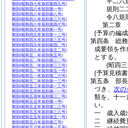
平二六
附則
(昭和四七年規則第四九号)
規則二
附則
(昭和四八年規則第一号)
附則
(昭和四八年規則第八号)
令八規
附則
(昭和四八年規則第三六号)
第二章
附則
(昭和四八年規則第四七号)
附則
(昭和四九年規則第一号)
(予算の編成
附則
(昭和四九年規則第一二号)
附則
(昭和四九年規則第三五号)
第四条
総
附則
(昭和四九年規則第四〇号)
成要領を作
附則
(昭和四九年規則第五二号)
附則
(昭和五〇年規則第五号)
とする。
附則
(昭和五〇年規則第三〇号)
(昭四
附則
(昭和五〇年規則第三三号)
附則
(昭和五〇年規則第五一号)
(予算見積書
附則
(昭和五一年規則第二六号)
第五条
部
附則
(昭和五二年規則第一三号)
附則
(昭和五三年規則第一三号)
づき、
次の
附則
(昭和五四年規則第一一号)
類を、十一
附則
(昭和五四年規則第三〇号)
附則
(昭和五五年規則第一号)
い。
附則
(昭和五五年規則第二三号)
附則
(昭和五五年規則第三八号)
一
歳入歳
附則
(昭和五五年規則第五一号)
二
継続費
附則
(昭和五六年規則第三号)
附則
(昭和五六年規則第一五号)