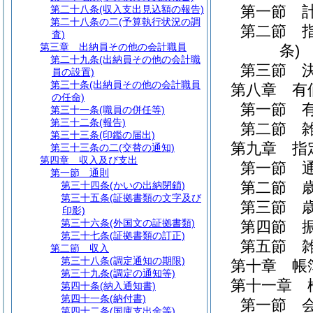
第一節
第二十八条
(収入支出見込額の報告)
第二十八条の二
(予算執行状況の調
第二節
査)
第三章
出納員その他の会計職員
条)
第二十九条
(出納員その他の会計職
第三節
員の設置)
第三十条
(出納員その他の会計職員
第八章
有
の任命)
第一節
第三十一条
(職員の併任等)
第三十二条
(報告)
第二節
第三十三条
(印鑑の届出)
第九章
指
第三十三条の二
(交替の通知)
第四章
収入及び支出
第一節
第一節
通則
第二節
第三十四条
(かいの出納閉鎖)
第三十五条
(証拠書類の文字及び
第三節
印影)
第三十六条
(外国文の証拠書類)
第四節
第三十七条
(証拠書類の訂正)
第五節
第二節
収入
第三十八条
(調定通知の期限)
第十章
帳
第三十九条
(調定の通知等)
第十一章
第四十条
(納入通知書)
第四十一条
(納付書)
第一節
第四十二条
(国庫支出金等)