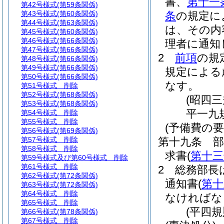
書、
第十一
第42号様式
(第59条関係)
第43号様式
(第60条関係)
条
の規定に
第44号様式
(第63条関係)
は、その内
第45号様式
(第60条関係)
第46号様式
(第66条関係)
理者に通知
第47号様式
(第66条関係)
2
前項
の規
第48号様式
(第66条関係)
第49号様式
(第66条関係)
規定による
第50号様式
(第66条関係)
なす。
第51号様式
削除
第52号様式
(第68条関係)
(昭四
第53号様式
(第68条関係)
平一九
第54号様式
削除
第55号様式
削除
(予備費の要
第56号様式
(第69条関係)
第57号様式
削除
第十九条
第58号様式
削除
求書
(
第十三
第59号様式及び第60号様式
削除
第61号様式
削除
2
総務部長
第62号様式
(第72条関係)
通知書
(
第十
第63号様式
(第72条関係)
第64号様式
削除
なければな
第65号様式
削除
(平四
第66号様式
(第78条関係)
第67号様式
削除