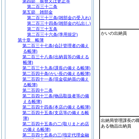
第四節
振替又は更正等
第二百三十二条
第五節
雑部金
第二百三十三条
(雑部金の受入れ)
第二百三十四条
(雑部金の払出し)
第二百三十五条
かいの出納員
第二百三十六条
(準用規定)
第十章
帳簿
第二百三十七条
(会計管理者の備え
る帳簿)
第二百三十八条
(出納員等の備える
帳簿)
第二百三十九条
(課長の備える帳簿)
第二百四十条
(かい長の備える帳簿)
第二百四十一条
(現金収納員の備え
る帳簿)
第二百四十二条
第二百四十三条
(物品取扱者等の備
える帳簿)
第二百四十四条
(本店の備える帳簿)
第二百四十五条
(支店等の備える帳
簿)
出納局管理課長の
第二百四十五条の二
(取りまとめ店
ある物品出納員
の備える帳簿)
第二百四十五条の三
(指定代理金融