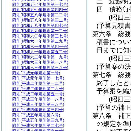
三
繰越明
附則
(昭和五七年規則第一七号)
四
債務負
附則
(昭和五七年規則第四四号)
附則
(昭和五八年規則第二二号)
(昭四
附則
(昭和五八年規則第三二号)
(予算見積書
附則
(昭和五八年規則第四七号)
附則
(昭和五九年規則第一二号)
第六条
総
附則
(昭和六〇年規則第三七号)
積書につい
附則
(昭和六一年規則第二九号)
附則
(昭和六一年規則第四一号)
日までに知
附則
(昭和六一年規則第五二号)
附則
(昭和六二年規則第一九号)
(昭四
附則
(昭和六三年規則第一八号)
(予算案の決
附則
(昭和六三年規則第三八号)
附則
(平成元年規則第一号)
第七条
総
附則
(平成元年規則第一七号)
終了したと
附則
(平成二年規則第一二号)
附則
(平成二年規則第二六号)
予算案を編
附則
(平成二年規則第五一号)
(昭四
附則
(平成三年規則第一八号)
附則
(平成三年規則第三八号)
(予算の補正
附則
(平成四年規則第三四号)
第八条
補
附則
(平成五年規則第六号)
附則
(平成五年規則第三九号)
の規定を準
附則
(平成六年規則第二七号)
附則
(平成六年規則第五一号)