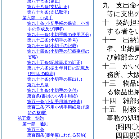
第八十七条
(更正)
九
支出命
第八十八条
(支払訂正)
第八十九条
(支払取消)
等に支出
第六節
小切手
十
契約担
第九十条
(小切手帳の保管、小切
手の作成及び押印)
する者を
第九十一条
(小切手帳の使用区分)
十一
出納
第九十二条
(小切手の番号)
第九十三条
(小切手の記載)
者、出納
第九十四条
(小切手の記載事項の
び雑部金
省略)
第九十五条
(記載事項の訂正)
十二
か
第九十六条
(振出年月日の記載及
務所、大
び押印の時期)
第九十七条
(小切手の振出し)
十三
物品
第九十八条
第九十九条
(小切手の交付)
る物品出
第百条
(書損の小切手用紙)
十四
雑部
第百一条
(小切手用紙の検査)
第百二条
(不用小切手用紙及び原
十五
財務
符の整理)
事務の処
第五章
契約
第一節
通則
(昭四
第百三条
四四規
第百四条
(翌年度にわたる契約)