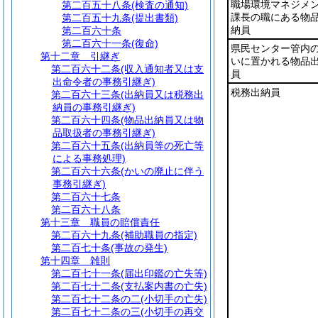
職場環境マネジメ
第二百五十八条
(検査の通知)
課長の職にある物
第二百五十九条
(提出書類)
納員
第二百六十条
第二百六十一条
(復命)
県民センター管内
第十二章
引継ぎ
いに置かれる物品
第二百六十二条
(収入通知者又は支
員
出命令者の事務引継ぎ)
税務出納員
第二百六十三条
(出納員又は税務出
納員の事務引継ぎ)
第二百六十四条
(物品出納員又は物
品取扱者の事務引継ぎ)
第二百六十五条
(出納員等の死亡等
による事務処理)
第二百六十六条
(かいの廃止に伴う
事務引継ぎ)
第二百六十七条
第二百六十八条
第十三章
職員の賠償責任
第二百六十九条
(補助職員の指定)
第二百七十条
(事故の発生)
第十四章
雑則
第二百七十一条
(届出印鑑の亡失等)
第二百七十二条
(支払案内書の亡失)
第二百七十二条の二
(小切手の亡失)
第二百七十二条の三
(小切手の再交