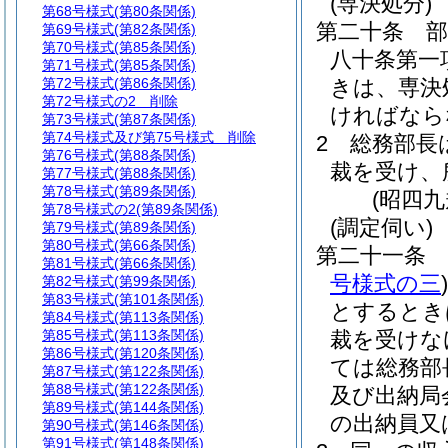
(専決処分)
第68号様式
(第80条関係)
第二十条
第69号様式
(第82条関係)
第70号様式
(第85条関係)
八十条第一
第71号様式
(第85条関係)
第72号様式
(第86条関係)
きは、専決
第72号様式の2
削除
ければなら
第73号様式
(第87条関係)
第74号様式及び第75号様式
削除
2
総務部長
第76号様式
(第88条関係)
裁を受け、
第77号様式
(第88条関係)
第78号様式
(第89条関係)
(昭四
第78号様式の2
(第89条関係)
(調定伺い)
第79号様式
(第89条関係)
第80号様式
(第66条関係)
第二十一条
第81号様式
(第66条関係)
号様式の三
)
第82号様式
(第99条関係)
第83号様式
(第101条関係)
とするとき
第84号様式
(第113条関係)
第85号様式
(第113条関係)
裁を受けな
第86号様式
(第120条関係)
ては総務部
第87号様式
(第122条関係)
第88号様式
(第122条関係)
及び出納局
第89号様式
(第144条関係)
の出納員又
第90号様式
(第146条関係)
第91号様式
(第148条関係)