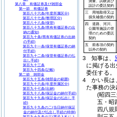
測量、試験及び
第八章
有価証券及び雑部金
設計の委託契約
第一節
有価証券
三 用地取得又は
第百八十六条
(年度所属区分)
損失補償の契約
第百八十七条
(整理区分)
第百八十八条
(保管)
四 道路、河川、
第百八十九条
(県有有価証券の出
公園等施設の管
納の通知)
理のための委託
第百九十条
(県有有価証券の出納
契約
の手続)
五 前各項の契約
第百九十一条
(保管有価証券の納
以外の契約
付手続)
第百九十二条
(保管有価証券の払
3
知事は、
出し手続)
に掲げる出
第百九十三条
第百九十四条
(記帳)
委任する。
第二節
雑部金
4
かい長は
第百九十五条
(雑部金の範囲)
第百九十六条
(年度所属区分)
た事務の決
第百九十七条
(出納)
第百九十八条
(保証金の納付手続)
(昭四
第百九十九条
(保証金の払出し手
五・昭
続)
第百九十九条の二
(当日納付保証
四八規
金の納付及び払出し手続の特例)
則三五
第百九十九条の三
(電子入札によ