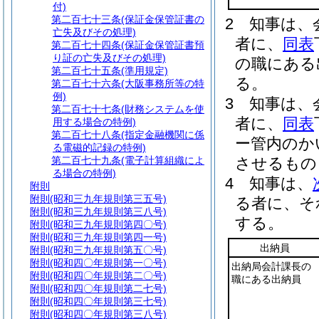
付)
第二百七十三条
(保証金保管証書の
2
知事は、
亡失及びその処理)
者に、
同表
第二百七十四条
(保証金保管証書預
り証の亡失及びその処理)
の職にある
第二百七十五条
(準用規定)
る。
第二百七十六条
(大阪事務所等の特
例)
3
知事は、
第二百七十七条
(財務システムを使
者に、
同表
用する場合の特例)
第二百七十八条
(指定金融機関に係
ー管内のか
る電磁的記録の特例)
第二百七十九条
(電子計算組織によ
させるもの
る場合の特例)
4
知事は、
附則
附則
(昭和三九年規則第三五号)
る者に、そ
附則
(昭和三九年規則第三八号)
する。
附則
(昭和三九年規則第四〇号)
附則
(昭和三九年規則第四一号)
出納員
附則
(昭和三九年規則第五〇号)
附則
(昭和四〇年規則第一〇号)
出納局会計課長の
附則
(昭和四〇年規則第二〇号)
職にある出納員
附則
(昭和四〇年規則第二七号)
附則
(昭和四〇年規則第三七号)
附則
(昭和四〇年規則第三八号)