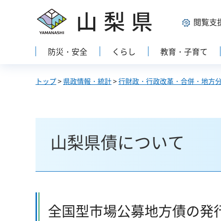
山梨県
閲覧支
防災・安全
くらし
教育・子育て
トップ
>
県政情報・統計
>
行財政・行政改革・合併・地方
山梨県債について
全国型市場公募地方債の発