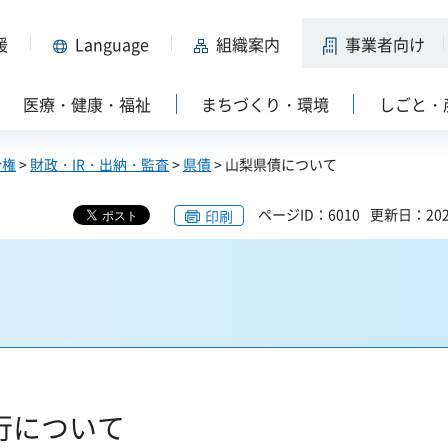
援
Language
組織案内
事業者向け
医療・健康・福祉
まちづくり・環境
しごと・
分権
>
財政・IR・出納・監査
>
県債
> 山梨県債について
ページID：6010
更新日：202
印刷
行について