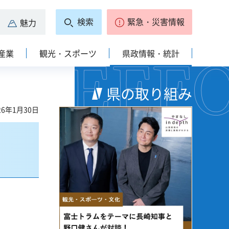
検索
緊急・災害情報
魅力
産業
観光・スポーツ
県政情報・統計
県の取り組み
6年1月30日