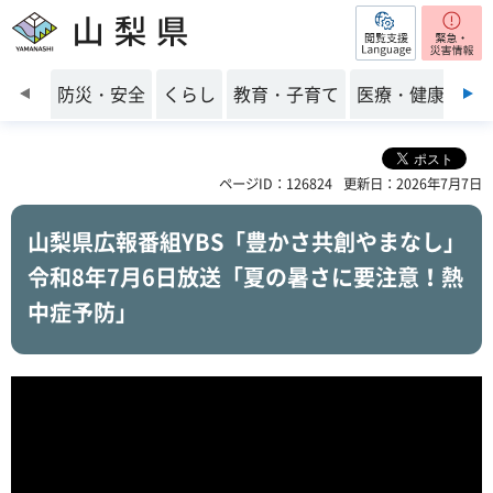
閲覧支援
山梨県
前のスライドを表示
防災・安全
くらし
教育・子育て
医療・健康・福
ページID：126824
更新日：2026年7月7日
山梨県広報番組YBS「豊かさ共創やまなし」
令和8年7月6日放送「夏の暑さに要注意！熱
中症予防」