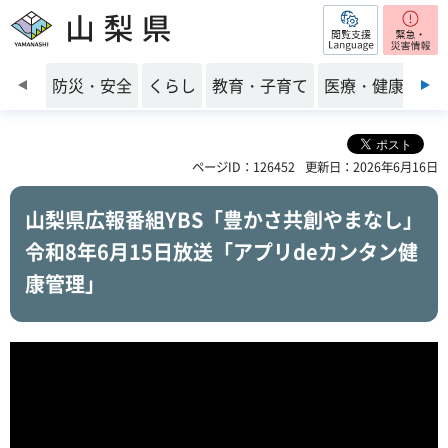
閲覧支援
山梨県
前のスライドを表示
防災・安全
くらし
教育・子育て
医療・健康・福
ページID：126452
更新日：2026年6月16日
山梨県広報番組YBS「豊かさ共創やまなし」
令和8年6月15日放送「アプリdeカンタン健
康管理」