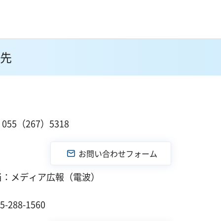
先
１
55（267）5318
当：メディア広報（電波）
１
288-1560