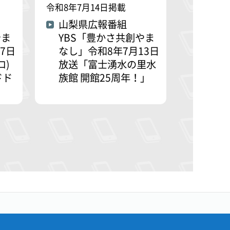
令和8年7月14日掲載
山梨県広報番組
やま
YBS「豊かさ共創やま
7日
なし」令和8年7月13日
ロ)
放送「富士湧水の里水
ドド
族館 開館25周年！」