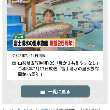
令和8年7月14日掲載
山梨県広報番組YBS「豊かさ共創やまなし」
令和8年7月13日放送「富士湧水の里水族館
開館25周年！」
一覧に戻る
トップ
>
山梨チャンネル
>
広報番組
> 山梨県広報番組YBS「前進！やまなし」