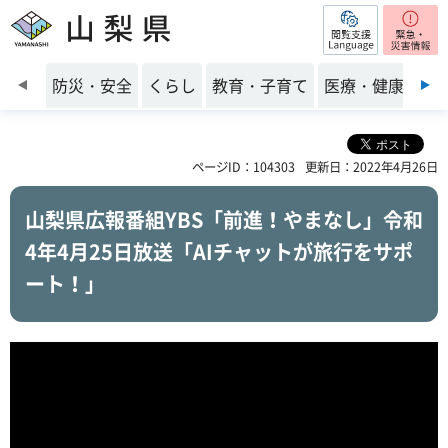
閲覧支援
山梨県
前のスライドを表示
防災・安全
くらし
教育・子育て
医療・健康・福
ページID：104303
更新日：2022年4月26日
山梨県広報番組YBS「前進！やまなし」令和
4年4月25日放送「AIチャットが旅行をサポ
ート！」