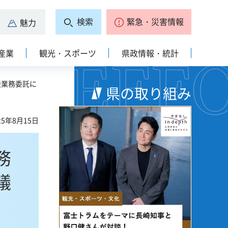
検索
緊急・災害情報
魅力
産業
観光・スポーツ
県政情報・統計
援業務委託に
県の取り組み
5年8月15日
務
議