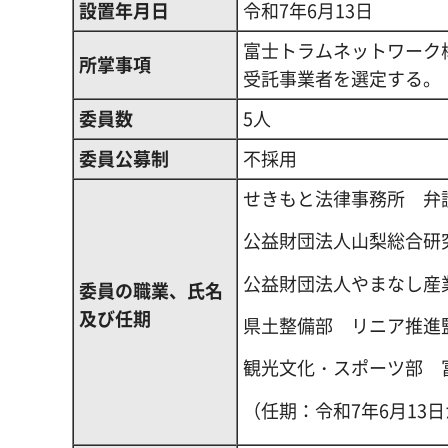
設置年月日
令和7年6月13日
富士トラムネットワーク
所掌事項
受託事業者を選定する。
委員数
5人
委員公募制
不採用
せきもと法律事務所 弁
公益財団法人山梨総合研
公益財団法人やまなし産
委員の職業、氏名
及び任期
県土整備部 リニア推進
観光文化・スポーツ部 
（任期：令和7年6月13日