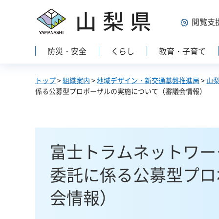
山梨県
閲覧支
防災・安全
くらし
教育・子育て
トップ
>
組織案内
>
地域デザイン・新交通基盤推進局
>
山
係る公募型プロポーザルの実施について（審議会情報）
富士トラムネットワー
委託に係る公募型プロ
会情報）