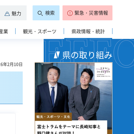
検索
緊急・災害情報
魅力
産業
観光・スポーツ
県政情報・統計
県の取り組み
6年2月10日