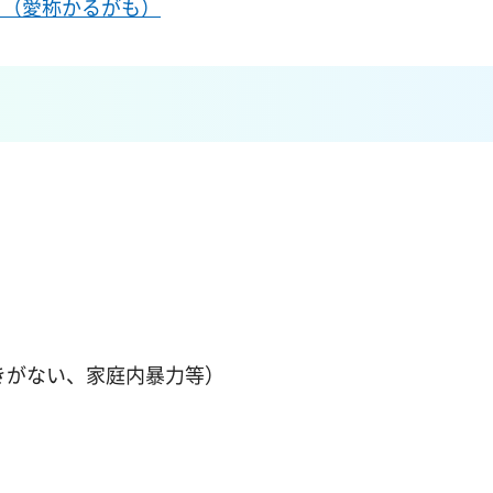
口（愛称かるがも）
）
きがない、家庭内暴力等）