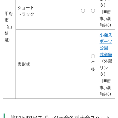
ク）
ショート
○
○
（甲府
甲府
トラック
市小瀬
市
町840）
（山
梨
小瀬ス
県）
ポーツ
公園
武道館
○
（外部
午
表彰式
リン
後
ク）
（甲府
市小瀬
町840）
第81回国民スポーツ大会冬季大会スケート