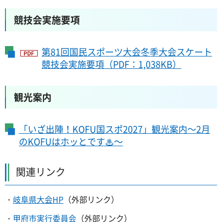
競技会実施要項
第81回国民スポーツ大会冬季大会スケート
競技会実施要項（PDF：1,038KB）
観光案内
「
いざ出陣！KOFU国スポ2027」観光案内～2月
のKOFUはホッとです♨～
関連リンク
・
岐阜県大会HP
（外部リンク）
・
甲府市実行委員会
（外部リンク）