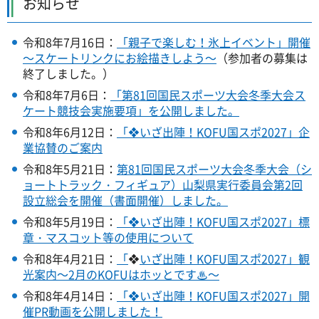
お知らせ
令和8年7月16日：
「親子で楽しむ！氷上イベント」開催
～スケートリンクにお絵描きしよう～
（参加者の募集は
終了しました。）
令和8年7月6日：
「第81回国民スポーツ大会冬季大会ス
ケート競技会実施要項」を公開しました。
令和8年6月12日：
「❖いざ出陣！KOFU国スポ2027」企
業協賛のご案内
令和8年5月21日：
第81回国民スポーツ大会冬季大会（シ
ョートトラック・フィギュア）山梨県実行委員会第2回
設立総会を開催（書面開催）しました。
令和8年5月19日：
「❖いざ出陣！KOFU国スポ2027」標
章・マスコット等の使用について
令和8年4月21日：
「
❖
いざ出陣！KOFU国スポ2027」観
光案内～2月のKOFUはホッとです♨～
令和8年4月14日：
「❖いざ出陣！KOFU国スポ2027」開
催PR動画を公開しました！