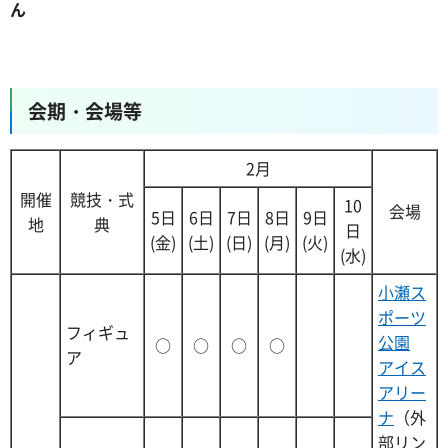
ん
会期・会場等
2月
開催
競技・式
10
会場
5日
6日
7日
8日
9日
地
典
日
(金)
(土)
(日)
(月)
(火)
(水)
小瀬ス
ポーツ
フィギュ
公園
○
○
○
○
ア
アイス
アリー
ナ
（外
部リン