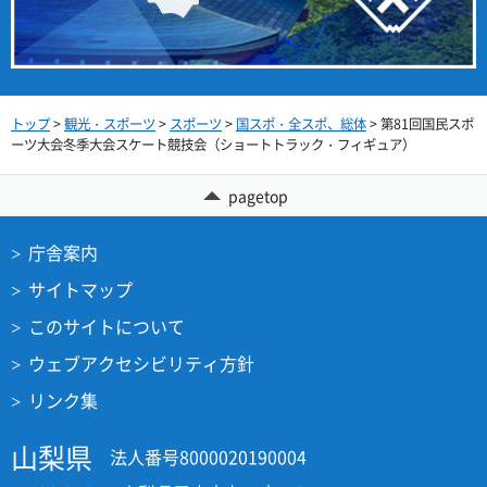
トップ
>
観光・スポーツ
>
スポーツ
>
国スポ・全スポ、総体
> 第81回国民スポ
ーツ大会冬季大会スケート競技会（ショートトラック・フィギュア）
pagetop
庁舎案内
サイトマップ
このサイトについて
ウェブアクセシビリティ方針
リンク集
山梨県
法人番号8000020190004