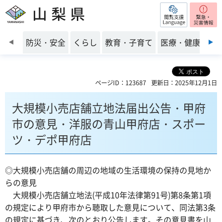
閲覧支援
山梨県
前のスライドを表示
防災・安全
くらし
教育・子育て
医療・健康・福
ページID：123687
更新日：2025年12月1日
大規模小売店舗立地法届出公告・甲府
市の意見・洋服の青山甲府店・スポー
ツ・デポ甲府店
◎大規模小売店舗の周辺の地域の生活環境の保持の見地か
らの意見
大規模小売店舗立地法(平成10年法律第91号)第8条第1項
の規定により甲府市から聴取した意見について、同法第3条
の規定に基づき、次のとおり公告します。その意見書を山