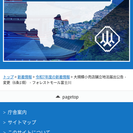
トップ
>
新着情報
>
令和7年度の新着情報
> 大規模小売店舗立地法届出公告・
変更（6条1項）・フォレストモール富士川
pagetop
庁舎案内
サイトマップ
このサイトについて