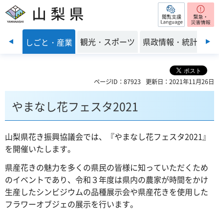
閲覧支援
山梨県
前のスライドを表示
・環境
観光・スポーツ
県政情報・統計
しごと・産業
ページID：87923
更新日：2021年11月26日
やまなし花フェスタ2021
山梨県花き振興協議会では、『やまなし花フェスタ2021』
を開催いたします。
県産花きの魅力を多くの県民の皆様に知っていただくため
のイベントであり、令和３年度は県内の農家が時間をかけ
生産したシンビジウムの品種展示会や県産花きを使用した
フラワーオブジェの展示を行います。