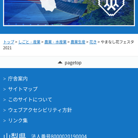
トップ
>
しごと・産業
>
農業・水産業
>
農業生産
>
花き
> やまなし花フェスタ
2021
pagetop
庁舎案内
サイトマップ
このサイトについて
ウェブアクセシビリティ方針
リンク集
山梨県
法人番号8000020190004