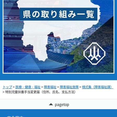
トップ
>
医療・健康・福祉
>
障害福祉
>
障害福祉施策
>
様式集（障害福祉課）
> 特別児童扶養手当変更届（住所、氏名、支払方法）
pagetop