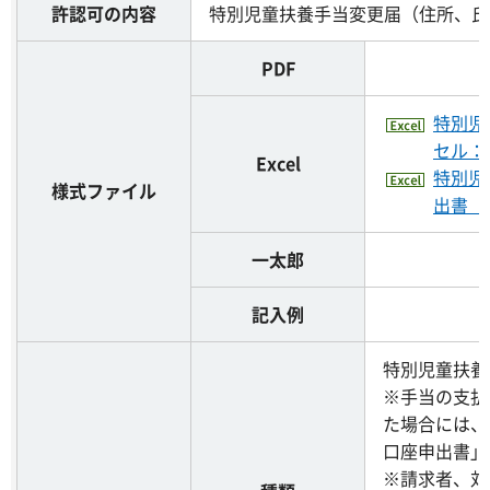
許認可の内容
特別児童扶養手当変更届（住所、氏
PDF
特別児
セル：1
Excel
特別児
様式ファイル
出書（
一太郎
記入例
特別児童扶養
※手当の支払
た場合には、
口座申出書」
※請求者、対