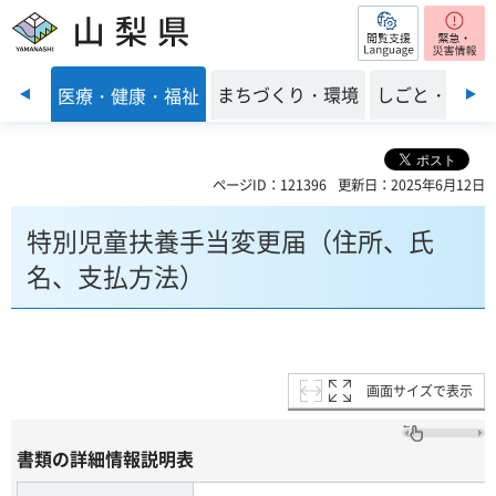
閲覧支援
山梨県
前のスライドを表示
子育て
まちづくり・環境
しごと・産業
医療・健康・福祉
ページID：121396
更新日：2025年6月12日
特別児童扶養手当変更届（住所、氏
名、支払方法）
画面サイズで表示
書類の詳細情報説明表