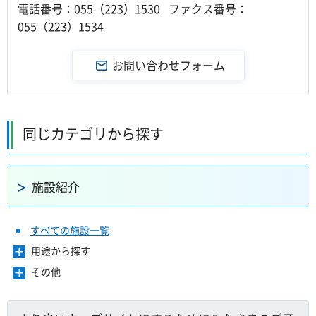
電話番号：055（223）1530 ファクス番号：
055（223）1534
同じカテゴリから探す
施設紹介
すべての施設一覧
用途から探す
メ
ニ
その他
メ
ュ
ニ
ー
ュ
を
ー