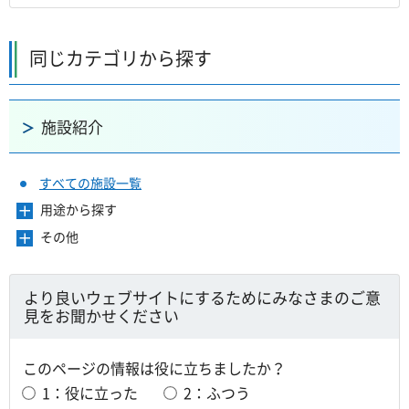
同じカテゴリから探す
施設紹介
すべての施設一覧
用途から探す
メ
ニ
その他
メ
ュ
ニ
ー
ュ
を
ー
より良いウェブサイトにするためにみなさまのご意
開
を
見をお聞かせください
き
開
ま
き
す
ま
このページの情報は役に立ちましたか？
す
1：役に立った
2：ふつう