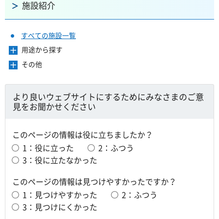
施設紹介
すべての施設一覧
用途から探す
メ
ニ
その他
メ
ュ
ニ
ー
ュ
を
ー
より良いウェブサイトにするためにみなさまのご意
開
を
見をお聞かせください
き
開
ま
き
す
ま
このページの情報は役に立ちましたか？
す
1：役に立った
2：ふつう
3：役に立たなかった
このページの情報は見つけやすかったですか？
1：見つけやすかった
2：ふつう
3：見つけにくかった