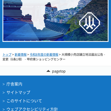
トップ
>
新着情報
>
令和8年度の新着情報
> 大規模小売店舗立地法届出公告・
変更（6条1項）・甲府東ショッピングセンター
pagetop
庁舎案内
サイトマップ
このサイトについて
ウェブアクセシビリティ方針