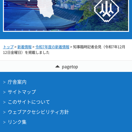
トップ
>
新着情報
>
令和7年度の新着情報
> 知事臨時記者会見（令和7年12月
12日金曜日）を掲載しました
pagetop
庁舎案内
サイトマップ
このサイトについて
ウェブアクセシビリティ方針
リンク集