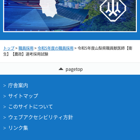
トップ
>
職員採用
>
令和5年度の職員採用
> 令和5年度山梨県職員獣医師【衛
生】【農政】選考採用試験
pagetop
庁舎案内
サイトマップ
このサイトについて
ウェブアクセシビリティ方針
リンク集