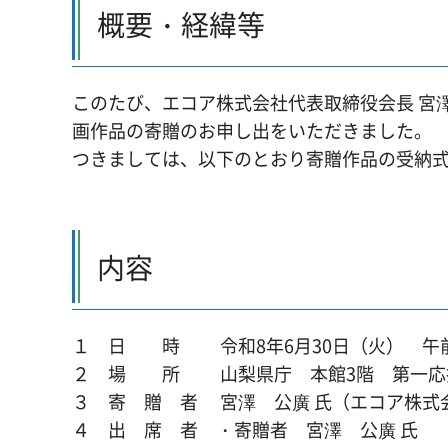
概要・経緯等
このたび、エコア株式会社代表取締役会長 宮
画作品の寄贈のお申し出をいただきました。
つきましては、以下のとおり寄贈作品の受納
内容
１ 日 時 令和8年6月30日（火） 午前1
２ 場 所 山梨県庁 本館3階 第一応
３ 寄 贈 者 宮澤 公廣 氏（エコア株式
４ 出 席 者 ・寄贈者 宮澤 公廣 氏