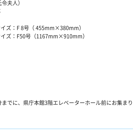
令夫人）
郎
号（ 455mm×380mm）
号（1167mm×910mm）
0分までに、県庁本館3階エレベーターホール前にお集ま