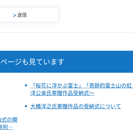
なページも見ています
「桜花に浮かぶ富士」「奇跡的富士山の虹
澤公廣氏寄贈作品受納式～
大橋洋之氏寄贈作品の受納式について
納式の開
寄附―