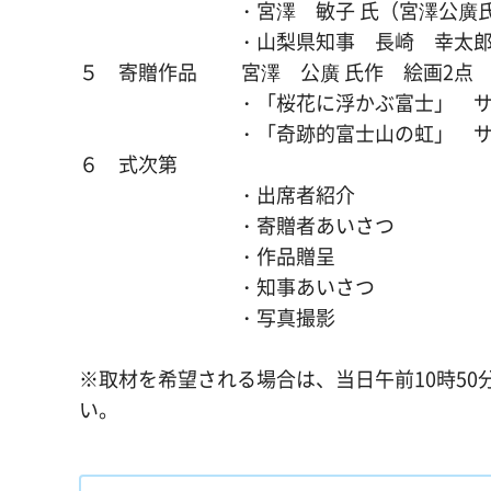
・宮澤 敏子 氏（宮澤公廣氏
・山梨県知事 長崎 幸太
５ 寄贈作品 宮澤 公廣 氏作 絵画2点
・「桜花に浮かぶ富士」 サイズ：F 8
・「奇跡的富士山の虹」 サイズ：F50
６ 式次第
・出席者紹介
・寄贈者あいさつ
・作品贈呈
・知事あいさつ
・写真撮影
※取材を希望される場合は、当日午前10時5
い。