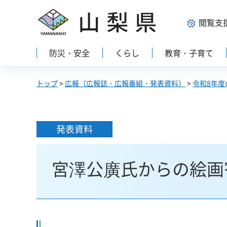
山梨県
閲覧支
防災・安全
くらし
教育・子育て
トップ
>
広報（広報誌・広報番組・発表資料）
>
令和8年度
発表資料
宮澤公廣氏からの絵画