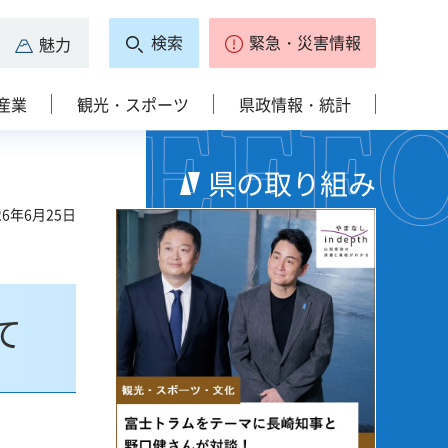
検索
緊急・災害情報
魅力
産業
観光・スポーツ
県政情報・統計
県の取り組み
6年6月25日
て