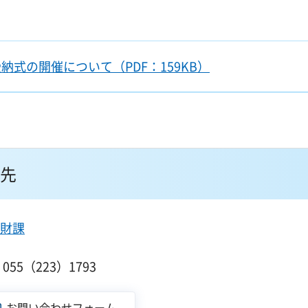
式の開催について（PDF：159KB）
先
財課
１
55（223）1793