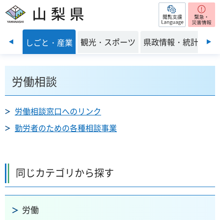
閲覧支援
山梨県
前のスライドを表示
・環境
観光・スポーツ
県政情報・統計
しごと・産業
労働相談
労働相談窓口へのリンク
勤労者のための各種相談事業
同じカテゴリから探す
労働