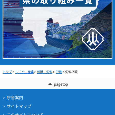
トップ
>
しごと・産業
>
就職・労働
>
労働
> 労働相談
pagetop
庁舎案内
サイトマップ
このサイトについて