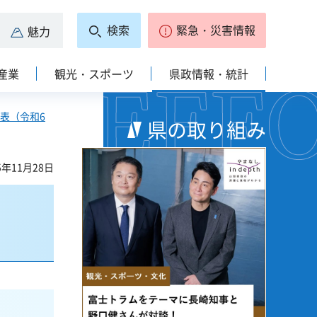
検索
緊急・災害情報
魅力
産業
観光・スポーツ
県政情報・統計
公表（令和6
県の取り組み
5年11月28日
）