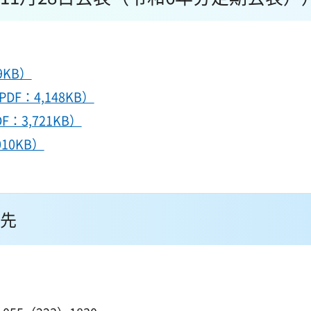
9KB）
：4,148KB）
3,721KB）
10KB）
先
１