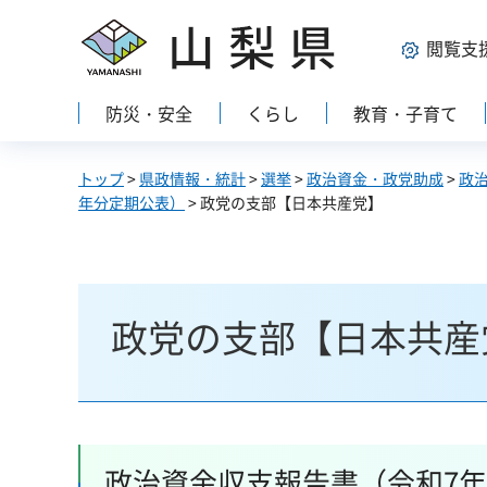
山梨県
閲覧支
防災・安全
くらし
教育・子育て
トップ
>
県政情報・統計
>
選挙
>
政治資金・政党助成
>
政
年分定期公表）
> 政党の支部【日本共産党】
政党の支部【日本共産
政治資金収支報告書（令和7年