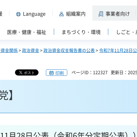
援
Language
組織案内
事業者向け
医療・健康・福祉
まちづくり・環境
しごと・
治資金関係
>
政治資金
>
政治資金収支報告書の公表
>
令和7年11月28日
ページID：122327
更新日：202
印刷
党】
11月28日公表（令和6年分定期公表）