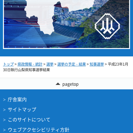
トップ
>
県政情報・統計
>
選挙
>
選挙の予定・結果
>
知事選挙
> 平成23年1月
30日執行山梨県知事選挙結果
pagetop
庁舎案内
サイトマップ
このサイトについて
ウェブアクセシビリティ方針