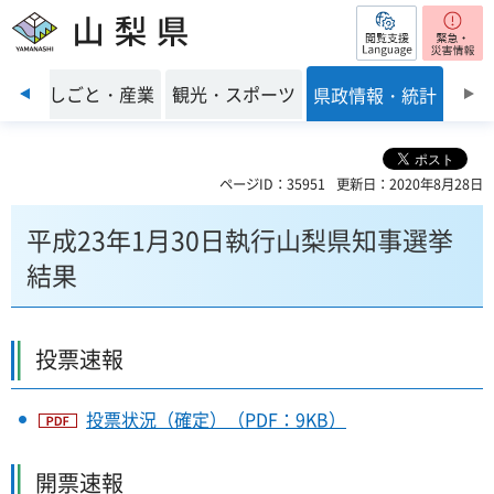
閲覧支援
山梨県
前のスライドを表示
環境
しごと・産業
観光・スポーツ
県政情報・統計
ページID：35951
更新日：2020年8月28日
平成23年1月30日執行山梨県知事選挙
結果
投票速報
投票状況（確定）（PDF：9KB）
開票速報