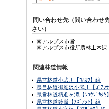
問い合わせ先（問い合わせ
さい）
南アルプス市営
南アルプス市役所農林土木課 電話
関連林道情報
県営林道小武川【ｺﾑｶﾜ】線
県営林道御庵沢小武川【ｺﾞｱﾝｻﾞ
県営林道精進ヶ滝【ｼｮｳｼﾞｶﾀｷ
県営林道鈴嵐【ｽｽﾞｱﾗｼ】線