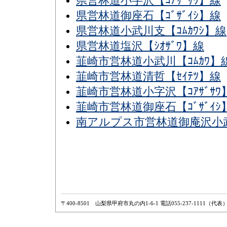
県営林道小字沢【ｺｱｻﾞｻﾜ】線
県営林道御座石【ｺﾞｻﾞｲｼ】線
県営林道小武川支【ｺﾑｶﾜｼ】線
県営林道塩沢【ｼｵｻﾞﾜ】線
韮崎市営林道小武川【ｺﾑｶﾜ】
韮崎市営林道清哲【ｾｲﾃﾂ】線
韮崎市営林道小字沢【ｺｱｻﾞｻﾜ
韮崎市営林道御座石【ｺﾞｻﾞｲｼ
南アルプス市営林道御庵沢小武川【
〒400-8501 山梨県甲府市丸の内1-6-1 電話055-237-1111（代表