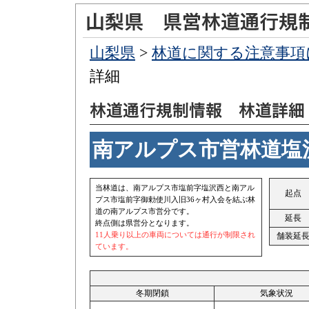
山梨県
>
林道に関する注意事項
詳細
南アルプス市営林道塩沢
当林道は、南アルプス市塩前字塩沢西と南アル
起点
プス市塩前字御勅使川入旧36ヶ村入会を結ぶ林
道の南アルプス市営分です。
延長
終点側は県営分となります。
11人乗り以上の車両については通行が制限され
舗装延
ています。
冬期閉鎖
気象状況