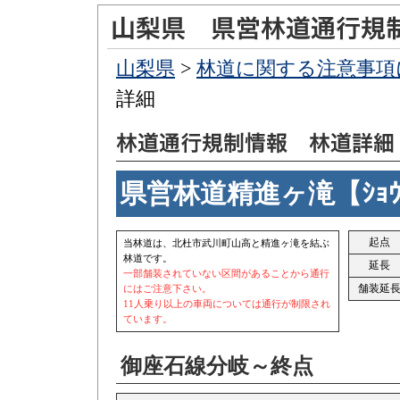
山梨県
>
林道に関する注意事項
詳細
県営林道精進ヶ滝【ｼｮｳｼ
起点
当林道は、北杜市武川町山高と精進ヶ滝を結ぶ
林道です。
延長
一部舗装されていない区間があることから通行
舗装延
にはご注意下さい。
11人乗り以上の車両については通行が制限され
ています。
御座石線分岐～終点