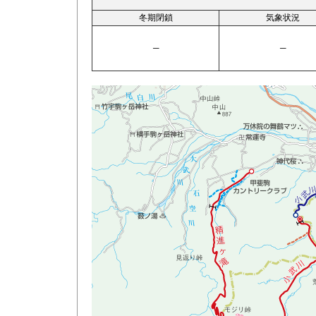
冬期閉鎖
気象状況
─
─