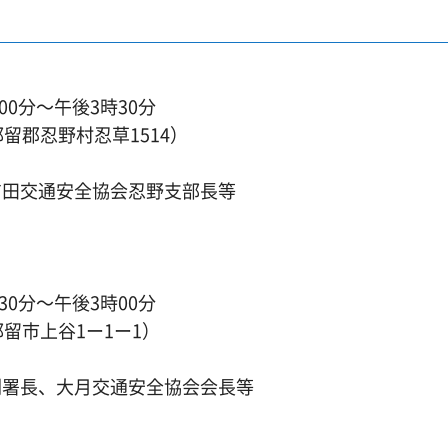
0分～午後3時30分
留郡忍野村忍草1514）
吉田交通安全協会忍野支部長等
0分～午後3時00分
留市上谷1ー1ー1）
副署長、大月交通安全協会会長等