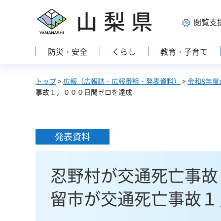
山梨県
閲覧支
防災・安全
くらし
教育・子育て
トップ
>
広報（広報誌・広報番組・発表資料）
>
令和8年度
事故１，０００日間ゼロを達成
発表資料
忍野村が交通死亡事故
留市が交通死亡事故１