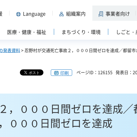
援
Language
組織案内
事業者向け
医療・健康・福祉
まちづくり・環境
しごと・
の発表資料
> 忍野村が交通死亡事故２，０００日間ゼロを達成／都留市
ページID：126155
発表日：20
印刷
２，０００日間ゼロを達成／
，０００日間ゼロを達成