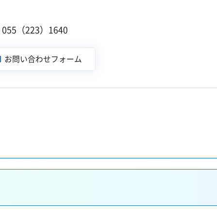
１
55（223）1640