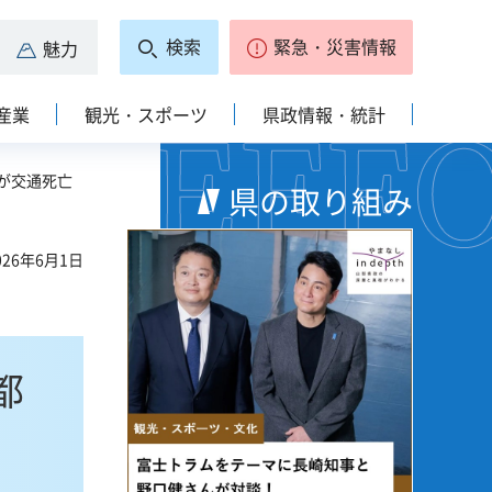
検索
緊急・災害情報
魅力
産業
観光・スポーツ
県政情報・統計
が交通死亡
県の取り組み
26年6月1日
都