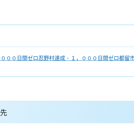
，０００日間ゼロ忍野村達成・１，０００日間ゼロ都留
先