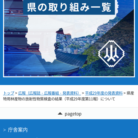
トップ
>
広報（広報誌・広報番組・発表資料）
>
平成29年度の発表資料
> 県産
特用林産物の放射性物質検査の結果（平成29年度第11報）について
pagetop
庁舎案内