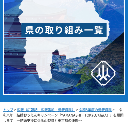
トップ
>
広報（広報誌・広報番組・発表資料）
>
令和8年度の発表資料
> 「令
和八年 結婚おうえんキャンペーン『YAMANASHI­‐TOKYO八結び』」を展開
します ～結婚支援に係る山梨県と東京都の連携～