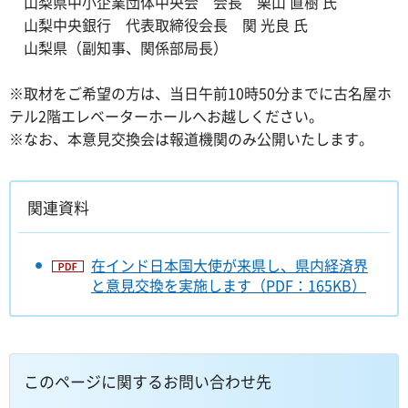
山梨県中小企業団体中央会 会長 栗山 直樹 氏
山梨中央銀行 代表取締役会長 関 光良 氏
山梨県（副知事、関係部局長）
※取材をご希望の方は、当日午前10時50分までに古名屋ホ
テル2階エレベーターホールへお越しください。
※なお、本意見交換会は報道機関のみ公開いたします。
関連資料
在インド日本国大使が来県し、県内経済界
と意見交換を実施します（PDF：165KB）
このページに関するお問い合わせ先