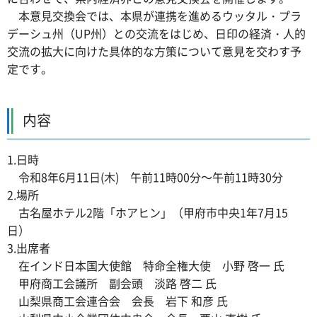
本意見交換会では、本県が連携を進めるウッタル・プラ
デーシュ州（UP州）との交流をはじめ、日印の経済・人的
交流の拡大に向けた具体的な方策について意見を交わす予
定です。
内容
1.日時
令和8年6月11日(木) 午前11時00分～午前11時30分
2.場所
古名屋ホテル2階「ホアヒン」（甲府市中央1年7月15
日）
3.出席者
在インド日本国大使館 特命全権大使 小野 啓一 氏
甲府商工会議所 副会頭 淡路 啓二 氏
山梨県商工会連合会 会長 岩下 和彦 氏