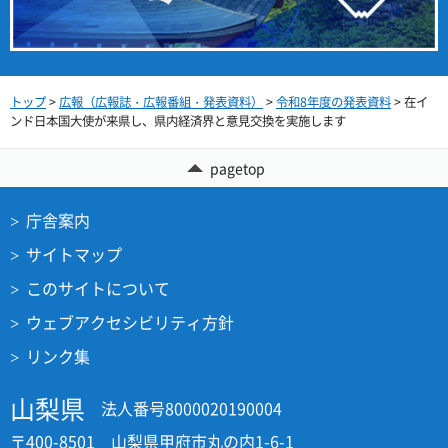
トップ
>
広報（広報誌・広報番組・発表資料）
>
令和8年度の発表資料
> 在イ
ンド日本国大使が来県し、県内経済界と意見交換を実施します
pagetop
庁舎案内
サイトマップ
このサイトについて
ウェブアクセシビリティ方針
リンク集
山梨県
法人番号8000020190004
〒400-8501 山梨県甲府市丸の内1-6-1