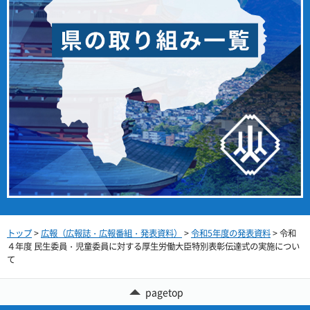
トップ
>
広報（広報誌・広報番組・発表資料）
>
令和5年度の発表資料
> 令和
４年度 民生委員・児童委員に対する厚生労働大臣特別表彰伝達式の実施につい
て
pagetop