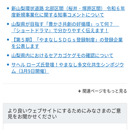
新山梨環状道路 北部区間（桜井・塚原区間） 令和６年
度新規事業化に関する知事コメントについて
山梨県が目指す「豊かさ共創の好循環」って何？
『ショートドラマ』で分かりやすく伝えます！
【第５期】「やまなしＳＤＧｓ登録制度」の登録企業
を公表します
山梨県内におけるセアカゴケグモの確認について
サヘル ローズ氏登壇！やまなし多文化共生シンポジウ
ム（3月9日開催）
関連ページをもっと見る
より良いウェブサイトにするためにみなさまのご意
見をお聞かせください