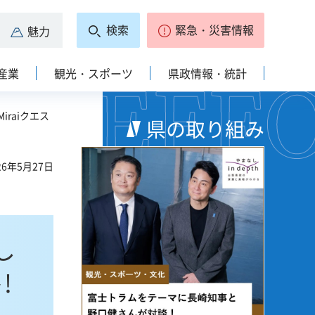
検索
緊急・災害情報
魅力
産業
観光・スポーツ
県政情報・統計
raiクエス
県の取り組み
6年5月27日
し
!