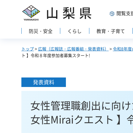
山梨県
閲覧支
防災・安全
くらし
教育・子育て
トップ
>
広報（広報誌・広報番組・発表資料）
>
令和8年度
ト 】令和８年度参加者募集スタート!
発表資料
女性管理職創出に向け
女性Miraiクエスト