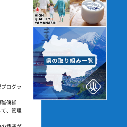
型プログラ
理職候補
じて、管理
内の機運が