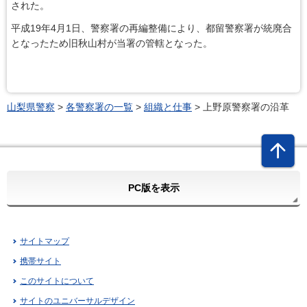
された。
平成19年4月1日、警察署の再編整備により、都留警察署が統廃合
となったため旧秋山村が当署の管轄となった。
山梨県警察
>
各警察署の一覧
>
組織と仕事
> 上野原警察署の沿革
PC版を表示
サイトマップ
携帯サイト
このサイトについて
サイトのユニバーサルデザイン