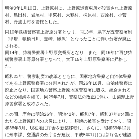
明治9年1月10日、上野原村に、上野原巡査屯所が設置され上野原
村、島田村、岩尾村、甲東村、大鶴村、棡原村、西原村、小菅
村、丹波山村を管轄とした。
同10年猿橋警察署上野原分署となり、同13年、県下が五警察署制
（甲府、猿橋日川、韮崎、鰍沢）となったことに伴い分署が廃止
される。
同14年、猿橋警察署上野原交番所となり、また、同16年に再び猿
橋警察署上野原分署となって、大正15年上野原警察署に昇格し
た。
昭和23年、警察制度の改革とともに、国家地方警察と自治体警察
である上野原警察署に分割されたが、同26年10月、自治体警察は
廃止となり、国家地方警察上野原地区警察署に吸収、統合される
などの経緯を経て、同29年7月、警察法の改正に伴い、山梨県上野
原警察署と改称された。
この間、庁舎は明治26年、明治42年、昭和7年、昭和37年の4回に
わたる上野原町内の火災により、、類焼の被害を受けており、昭
和38年3月、現在地に庁舎を新築移転し、さらに、昭和59年12月
に刑事課、交通課の分庁舎が建設、平成5年1月には新庁舎が建設