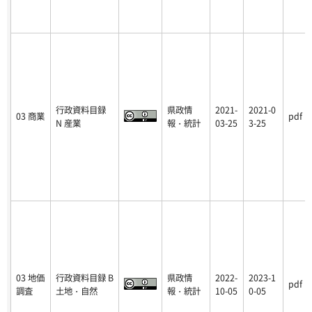
行政資料目録
県政情
2021-
2021-0
03 商業
pdf
N 産業
報・統計
03-25
3-25
03 地価
行政資料目録 B
県政情
2022-
2023-1
pdf
調査
土地・自然
報・統計
10-05
0-05