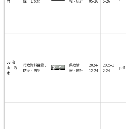
財
録 Ｉ文化
報・統計
05-26
5-26
03 治
行政資料目録 J
県政情
2024-
2025-1
山・治
pdf
防災・防犯
報・統計
12-24
2-24
水