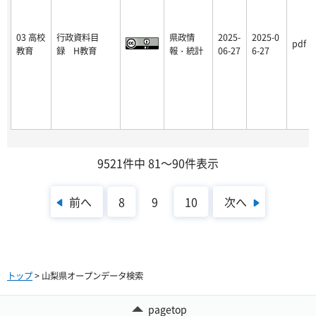
03 高校
行政資料目
県政情
2025-
2025-0
pdf
教育
録 H教育
報・統計
06-27
6-27
9521件中 81～90件表示
前へ
次へ
8
9
10
トップ
> 山梨県オープンデータ検索
pagetop