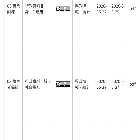
03 職業
行政資料目
県政情
2026-
2026-0
pdf
訓練
録 F 雇用
報・統計
05-22
5-29
03 障害
行政資料目録 E
県政情
2020-
2020-0
pdf
者福祉
社会福祉
報・統計
05-27
5-27