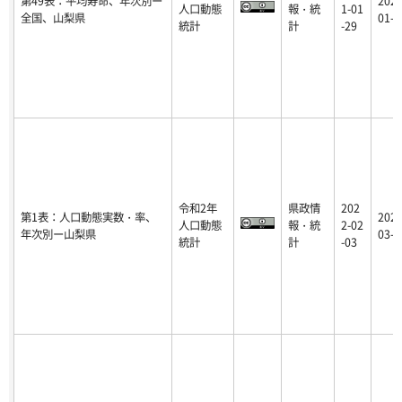
第49表：平均寿命、年次別ー
2021
人口動態
報・統
1-01
全国、山梨県
01-2
統計
計
-29
令和2年
県政情
202
第1表：人口動態実数・率、
2022
人口動態
報・統
2-02
年次別ー山梨県
03-1
統計
計
-03