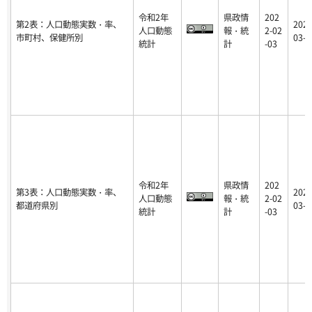
令和2年
県政情
202
第2表：人口動態実数・率、
2022
人口動態
報・統
2-02
市町村、保健所別
03-1
統計
計
-03
令和2年
県政情
202
第3表：人口動態実数・率、
2022
人口動態
報・統
2-02
都道府県別
03-1
統計
計
-03