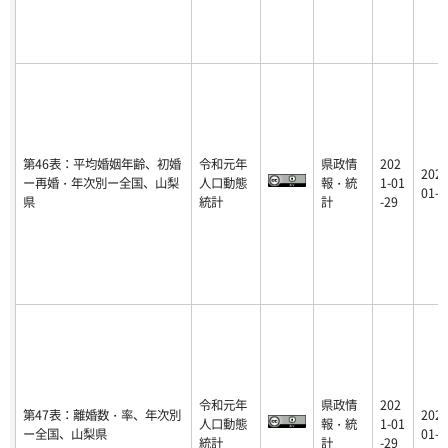
第46表：平均婚姻年齢、初婚
令和元年
県政情
202
2021
ー再婚・年次別ー全国、山梨
人口動態
報・統
1-01
01-2
県
統計
計
-29
令和元年
県政情
202
第47表：離婚数・率、年次別
2021
人口動態
報・統
1-01
ー全国、山梨県
01-2
統計
計
-29