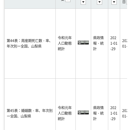
日
令和元年
県政情
202
第44表：周産期死亡数・率、
2021
人口動態
報・統
1-01
年次別ー全国、山梨県
01-2
統計
計
-29
令和元年
県政情
202
第45表：婚姻数・率、年次別
2021
人口動態
報・統
1-01
ー全国、山梨県
01-2
統計
計
-29