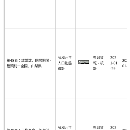
令和元年
県政情
202
第48表：離婚数、同居期間・
2021
人口動態
報・統
1-01
種類別ー全国、山梨県
01-2
統計
計
-29
令和元年
県政情
202