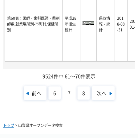
第60表：医師・歯科医師・薬剤
平成28
県政情
201
2018
師数,就業場所別-市町村,保健所
年衛生
報・統
8-08
01-1
別
統計
計
-31
9524件中 61～70件表示
前へ
次へ
6
7
8
トップ
> 山梨県オープンデータ検索