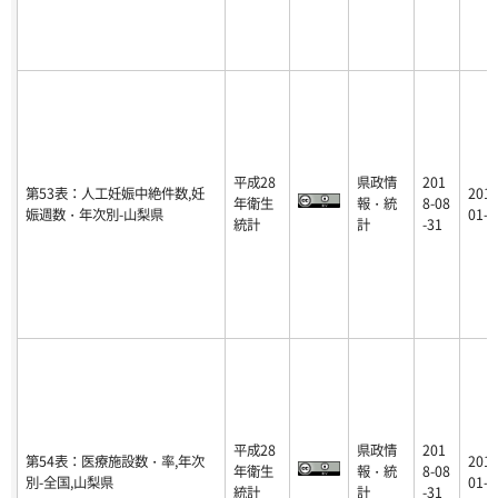
平成28
県政情
201
第53表：人工妊娠中絶件数,妊
2018
年衛生
報・統
8-08
娠週数・年次別-山梨県
01-1
統計
計
-31
平成28
県政情
201
第54表：医療施設数・率,年次
2018
年衛生
報・統
8-08
別-全国,山梨県
01-1
統計
計
-31