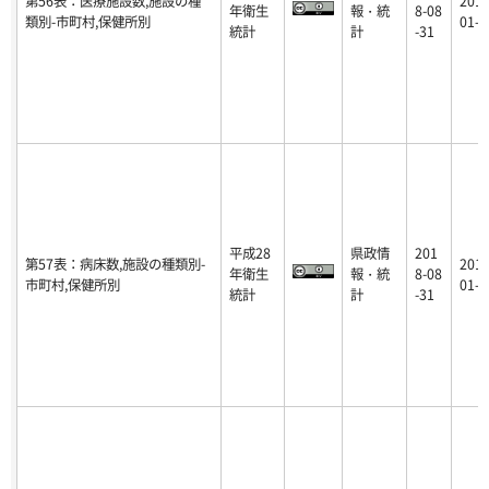
第56表：医療施設数,施設の種
2018
年衛生
報・統
8-08
類別-市町村,保健所別
01-1
統計
計
-31
平成28
県政情
201
第57表：病床数,施設の種類別-
2018
年衛生
報・統
8-08
市町村,保健所別
01-1
統計
計
-31