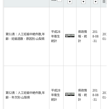
日
平成28
県政情
201
第51表：人工妊娠中絶件数,年
2018
年衛生
報・統
8-08
齢・妊娠週数・原因別-山梨県
01-1
統計
計
-31
平成28
県政情
201
第52表：人工妊娠中絶件数,年
2018
年衛生
報・統
8-08
齢・年次別-山梨県
01-1
統計
計
-31