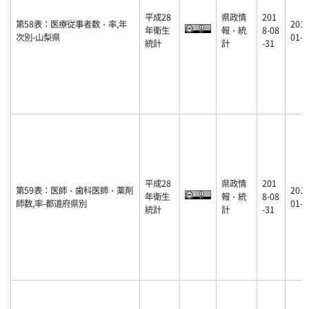
平成28
県政情
201
第58表：医療従事者数・率,年
2018
年衛生
報・統
8-08
次別-山梨県
01-1
統計
計
-31
平成28
県政情
201
第59表：医師・歯科医師・薬剤
2018
年衛生
報・統
8-08
師数,率-都道府県別
01-1
統計
計
-31