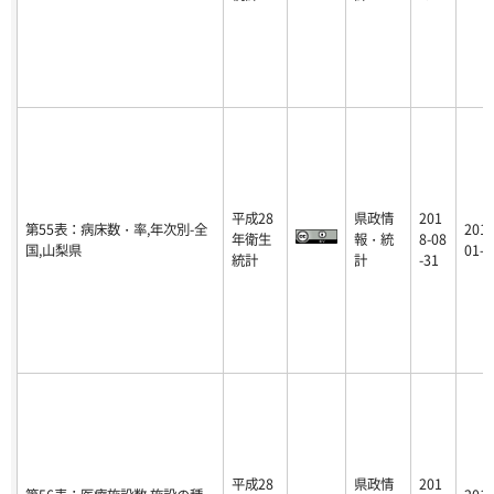
平成28
県政情
201
第55表：病床数・率,年次別-全
2018
年衛生
報・統
8-08
国,山梨県
01-1
統計
計
-31
平成28
県政情
201