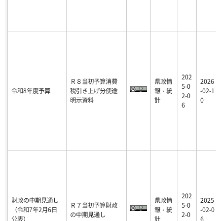
202
Ｒ８当初予算消費
県政情
2026
5-0
令和8年度予算
税引き上げ分使途
報・統
-02-1
2-0
明示資料
計
0
6
202
財政の中期見通し
県政情
2025
Ｒ７当初予算財政
5-0
（令和7年2月6日
報・統
-02-0
の中期見通し
2-0
公表）
計
6