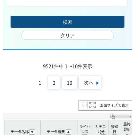
9521件中 1～10件表示
次へ
1
2
10
画面サイズで表示
最終
ライセ
カテゴ
登録
更新
データ名称
データ概要
ンス
リ(分
日
日