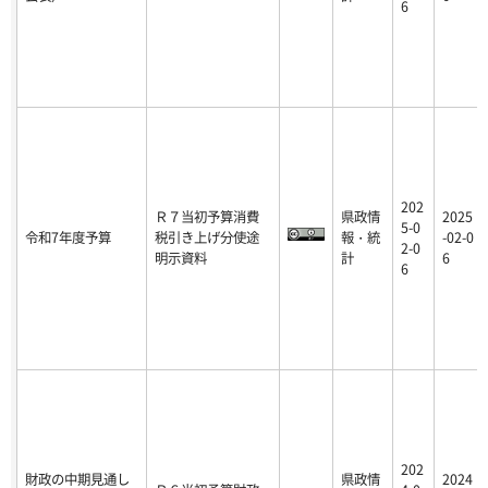
6
202
Ｒ７当初予算消費
県政情
2025
5-0
令和7年度予算
税引き上げ分使途
報・統
-02-0
2-0
明示資料
計
6
6
202
財政の中期見通し
県政情
2024