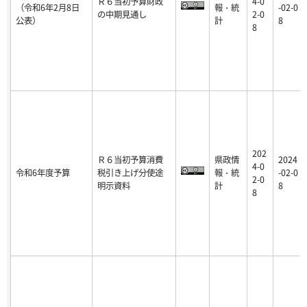
Ｒ６当初予算財政
4-0
（令和6年2月8日
報・統
-02-0
の中期見通し
2-0
公表）
計
8
8
202
Ｒ６当初予算消費
県政情
2024
4-0
令和6年度予算
税引き上げ分使途
報・統
-02-0
2-0
明示資料
計
8
8