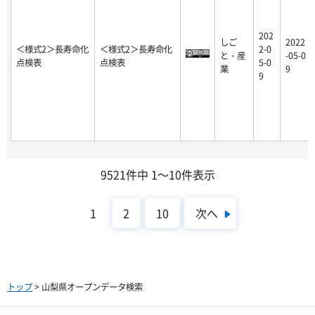
202
しご
2022
＜様式2＞長寿命化
＜様式2＞長寿命化
2-0
と・産
-05-0
点検表
点検表
5-0
業
9
9
9521件中 1～10件表示
次へ
1
2
10
トップ
> 山梨県オープンデータ検索