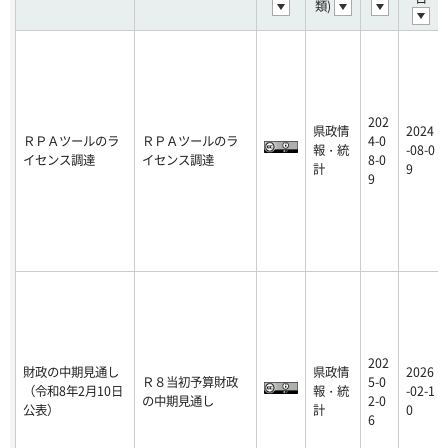
類)
202
県政情
2024
ＲＰＡツールのラ
ＲＰＡツールのラ
4-0
報・統
-08-0
イセンス調達
イセンス調達
8-0
計
9
9
202
財政の中期見通し
県政情
2026
Ｒ８当初予算財政
5-0
（令和8年2月10日
報・統
-02-1
の中期見通し
2-0
公表）
計
0
6