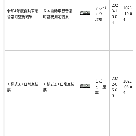
202
まちづ
2023
令和4年度自動車騒
Ｒ４自動車騒音常
3-1
くり・
-10-0
音常時監視結果
時監視測定結果
0-0
環境
4
4
202
しご
2022
＜様式3＞日常点検
＜様式3＞日常点検
2-0
と・産
-05-0
票
票
5-0
業
9
9