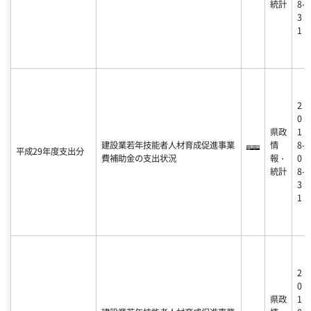
統計
8-
3
1
2
0
県政
1
建設業若年技能者人材育成促進事業
情
8-
平成29年度支出分
費補助金の支出状況
報・
0
統計
8-
3
1
2
0
県政
1