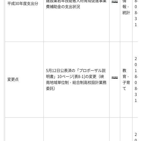
建設業若年技能者人材育成促進事業
情
8-
平成30年度支出分
費補助金の支出状況
報・
0
統計
8-
3
1
2
0
5月12日公表済の「プロポーザル説
教
1
明書」10ページ[表8-1]の変更（峡
育・
8-
変更点
南地域単位制・総合制高校設計業務
子育
0
委託）
て
8-
3
1
2
0