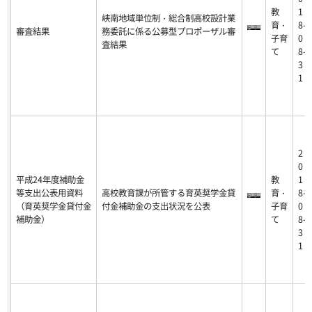
教
1
峡南地域単位制・総合制高校設計業
育・
8-
審査結果
務委託に係る公募型プロポーザル審
子育
0
査結果
て
8-
3
1
2
0
平成24年度補助金
教
1
等支出公表用資料
高校教育課が所管する育英奨学金貸
育・
8-
（育英奨学金貸付金
付金補助金の支出状況を公表
子育
0
補助金）
て
8-
3
1