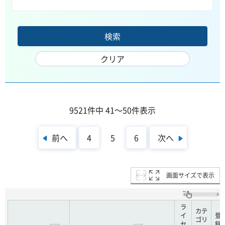
9521件中 41～50件表示
前へ
次へ
4
5
6
画面サイズで表示
ラ
カテ
イ
登
ゴリ
セ
録