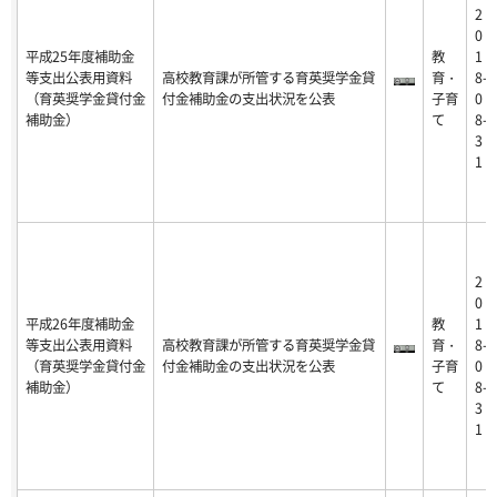
2
0
平成25年度補助金
教
1
等支出公表用資料
高校教育課が所管する育英奨学金貸
育・
8-
（育英奨学金貸付金
付金補助金の支出状況を公表
子育
0
補助金）
て
8-
3
1
2
0
平成26年度補助金
教
1
等支出公表用資料
高校教育課が所管する育英奨学金貸
育・
8-
（育英奨学金貸付金
付金補助金の支出状況を公表
子育
0
補助金）
て
8-
3
1