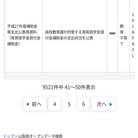
2
0
平成27年度補助金
教
1
等支出公表用資料
高校教育課が所管する育英奨学金貸
育・
8-
（育英奨学金貸付金
付金補助金の支出状況を公表
子育
0
補助金）
て
8-
3
1
9521件中 41～50件表示
前へ
次へ
4
5
6
トップ
> 山梨県オープンデータ検索