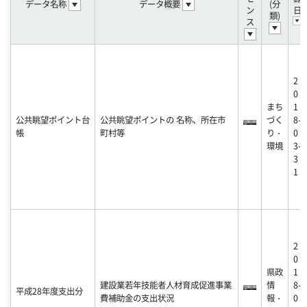
データ名称
データ概要
(分
ン
日
類)
ス
2
0
まち
1
公共眺望ポイント台
公共眺望ポイントの 名称、所在市
づく
8-
帳
町村等
り・
0
環境
3-
3
1
2
0
県政
1
建設業若年技能者人材育成促進事業
情
8-
平成28年度支出分
費補助金の支出状況
報・
0